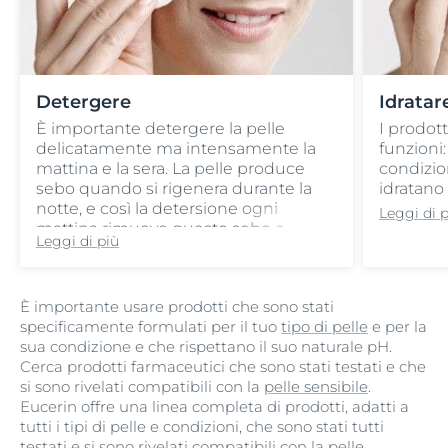
Detergere
Idratar
È importante detergere la pelle
I prodott
delicatamente ma intensamente la
funzioni:
mattina e la sera. La pelle produce
condizio
sebo quando si rigenera durante la
idratano 
notte, e così la detersione ogni
Leggi di 
mattina rimuove questo sebo e
Leggi di più
garantisce che la pelle sia pronta per
la protezione e l'idratazione. La sera
invece, la detersione rimuove lo
È importante usare prodotti che sono stati
sporco, il sudore, il sebo, il trucco e la
specificamente formulati per il tuo
tipo di pelle
e per la
protezione solare e prepara la pelle ad
sua condizione e che rispettano il suo naturale pH.
assorbire i benefici degli ingredienti
Cerca prodotti farmaceutici che sono stati testati e che
attivi contenuti nei prodotti per la
si sono rivelati compatibili con la
pelle sensibile
.
notte.
Eucerin offre una linea completa di prodotti, adatti a
tutti i tipi di pelle e condizioni, che sono stati tutti
testati e si sono rivelati compatibili con la pelle