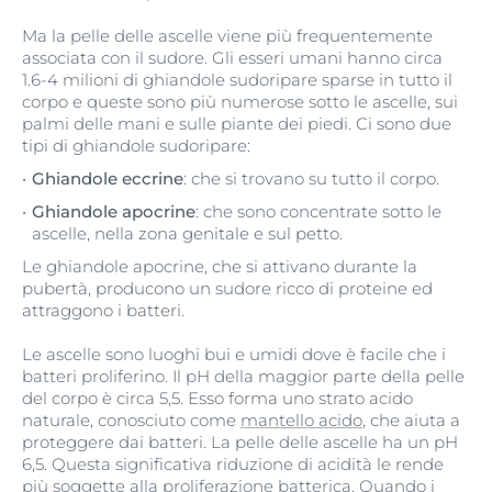
Ma la pelle delle ascelle viene più frequentemente
associata con il sudore. Gli esseri umani hanno circa
1.6-4 milioni di ghiandole sudoripare sparse in tutto il
corpo e queste sono più numerose sotto le ascelle, sui
palmi delle mani e sulle piante dei piedi. Ci sono due
tipi di ghiandole sudoripare:
Ghiandole eccrine
: che si trovano su tutto il corpo.
Ghiandole apocrine
: che sono concentrate sotto le
ascelle, nella zona genitale e sul petto.
Le ghiandole apocrine, che si attivano durante la
pubertà, producono un sudore ricco di proteine ed
attraggono i batteri.
Le ascelle sono luoghi bui e umidi dove è facile che i
batteri proliferino. Il pH della maggior parte della pelle
del corpo è circa 5,5. Esso forma uno strato acido
naturale, conosciuto come
mantello acido
, che aiuta a
proteggere dai batteri. La pelle delle ascelle ha un pH
6,5. Questa significativa riduzione di acidità le rende
più soggette alla proliferazione batterica. Quando i