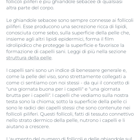
follicoli piliferi e più ghiandole sebacee di qualsiasi
altra parte del corpo.
Le ghiandole sebacee sono sempre connesse ai follicoli
piliferi. Esse producono una secrezione ricca di lipidi,
conosciuta come sebo, sulla superficie della pelle che,
insieme agli altri lipidi epidermici, forma il film
idrolipidico che protegge la superficie e favorisce la
formazione di capelli sani. Leggi di più nella sezione
struttura della pelle
.
I capelli sani sono un indice di benessere generale e,
come la pelle del viso, sono strettamente collegati a
come ci sentiamo con noi stessi - da qui il concetto di
"una giornata buona per i capelli" e "una giornata
brutta per i capelli". I capelli che vediamo sulla nostra
testa sono la chioma; sotto la superficie della pelle ci
sono le radici dei capelli stessi che sono contenute nei
follicoli piliferi. Questi follicoli, fatti di tessuto connettivo
nello strato dermico della pelle, nutrono i capelli e li
aiutano a crescere.
L'aumento del numero di follicoli e delle ghiandole sul