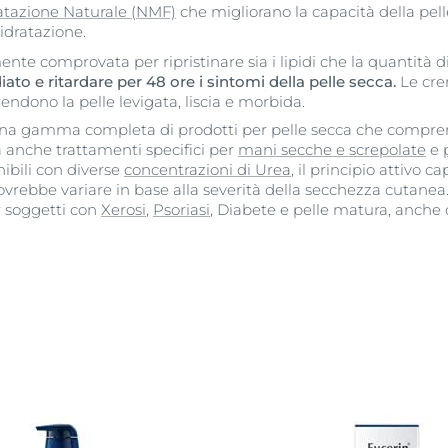
dratazione Naturale (NMF)
che migliorano la capacità della pell
 idratazione.
ente comprovata per ripristinare sia i lipidi che la quantità d
ato e ritardare per 48 ore i sintomi della pelle secca.
Le cre
ndono la pelle levigata, liscia e morbida.
una gamma completa di prodotti per pelle secca che compren
anche trattamenti specifici per
mani secche e screpolate
e
ibili con diverse
concentrazioni di Urea
, il principio attivo c
rebbe variare in base alla severità della secchezza cutanea.
r soggetti con
Xerosi
,
Psoriasi
, Diabete e pelle matura, anch