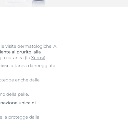
lle visite dermatologiche. A
ndente al
prurito
, alla
ogia cutanea (la
Xerosi
).
iera
cutanea danneggiata.
rotegge anche dalla
no della pelle.
inazione unica di
 e la protegge dalla
otti