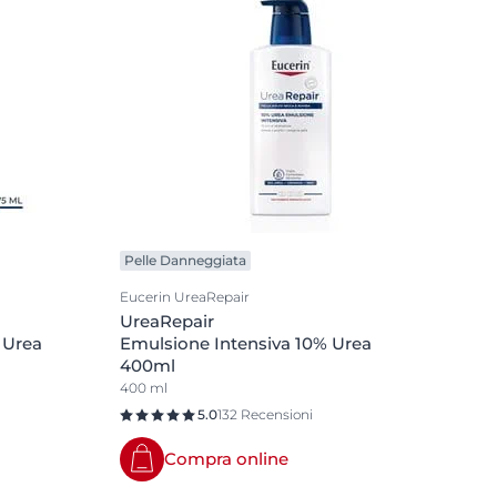
Pelle Danneggiata
Eucerin UreaRepair
UreaRepair
 Urea
Emulsione Intensiva 10% Urea
400ml
400 ml
5.0
132 Recensioni
Compra online