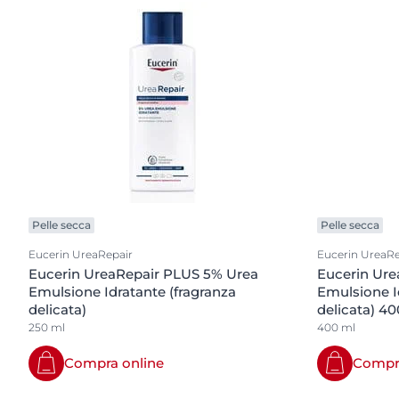
Pelle secca
Pelle secca
Eucerin UreaRepair
Eucerin UreaRe
Eucerin UreaRepair PLUS 5% Urea
Eucerin Ure
Emulsione Idratante (fragranza
Emulsione I
delicata)
delicata) 4
250 ml
400 ml
Compra online
Compra