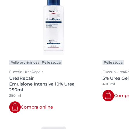
Pelle pruriginosa
Pelle secca
Pelle secca
Eucerin UreaRepair
Eucerin UreaRe
UreaRepair
5% Urea Gel
Emulsione Intensiva 10% Urea
400 ml
250ml
Compra
250 ml
Compra online