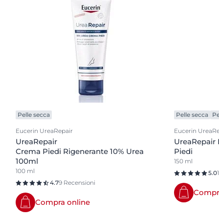
Pelle secca
Pelle secca
Pe
Eucerin UreaRepair
Eucerin UreaRe
UreaRepair
UreaRepair
Crema Piedi Rigenerante 10% Urea
Piedi
100ml
150 ml
100 ml
5.0
4.7
9 Recensioni
Compra
Compra online