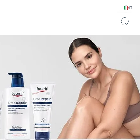
IT
Scegli la tua lingua e il
tuo paese