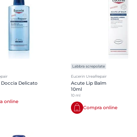
Labbra screpolate
pair
Eucerin UreaRepair
 Doccia Delicato
Acute Lip Balm
10ml
10 ml
 online
Compra online