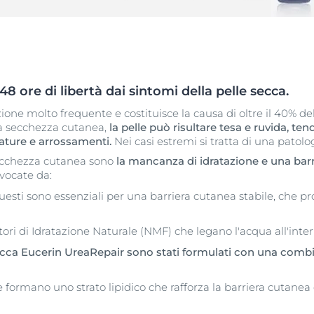
bile
Prodotti
Iperpigmentazione
Pelle Ipersensibile
Eucerin Anti-Pigment trattamenti anti-macchie
Anti-Pigment Dual Serum per tutti i tipi di pelle
te e capelli
pH5
30 ml
Q10 Active
5.0
61 Recensioni
8 ore di libertà dai sintomi della pelle secca.
lare
Sun Protection
ione molto frequente e costituisce la causa di oltre il 40% de
Compra online
UreaRepair
la secchezza cutanea,
la pelle può risultare tesa e ruvida, te
ture e arrossamenti.
Nei casi estremi si tratta di una patol
Pelle grassa a tendenza acneica
Pelle Grassa a tendenza acneica
secchezza cutanea sono
la mancanza di idratazione e una barr
vocate da:
DermoPure Clinical
DERMOPURE CLINICAL Siero Tripla Azione
uesti sono essenziali per una barriera cutanea stabile, che p
40 ml
5.0
78 Recensioni
tori di Idratazione Naturale (NMF) che legano l'acqua all'inter
Compra online
 secca Eucerin UreaRepair sono stati formulati con una comb
he formano uno strato lipidico che rafforza la barriera cutanea
Guarda tutti i prod