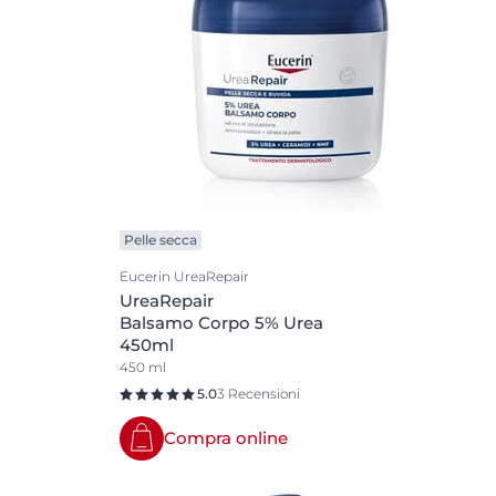
Pelle secca
Eucerin UreaRepair
UreaRepair
Balsamo Corpo 5% Urea
450ml
450 ml
5.0
3 Recensioni
Compra online