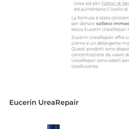
Urea ed altri
Fattori di I
ed aumentano il livello di
La formula è stata clinicam
per donare
sollievo immedi
secca Eucerin UreaRepair re
Eucerin UreaRepair offre 
creme e un detergente ma 
Questi prodotti sono dispon
concentrazione da usare dov
UreaRepair sono adatti pe
coadiuvante.
Eucerin UreaRepair