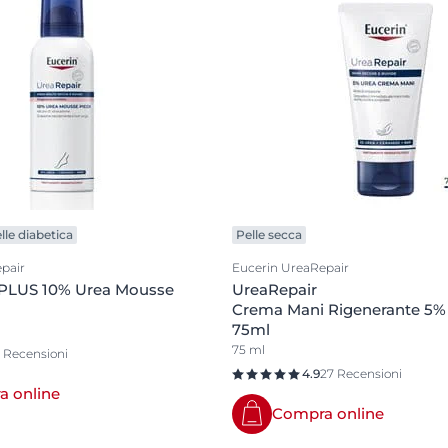
lle diabetica
Pelle secca
pair
Eucerin UreaRepair
 PLUS 10% Urea Mousse
UreaRepair
Crema Mani Rigenerante 5%
75ml
75 ml
1 Recensioni
4.9
27 Recensioni
 online
Compra online