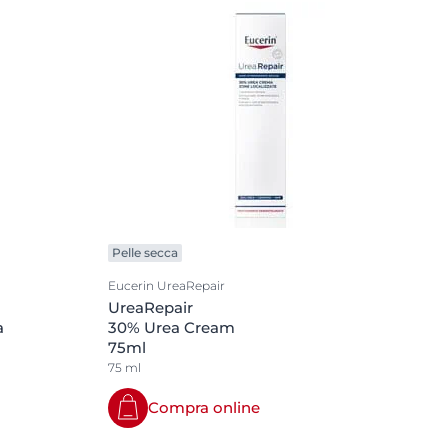
Pelle secca
Eucerin UreaRepair
UreaRepair
a
30% Urea Cream
75ml
75 ml
Compra online