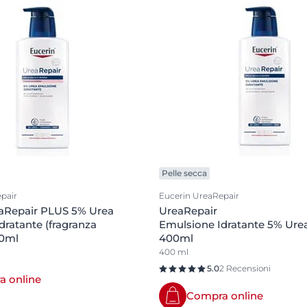
Pelle secca
pair
Eucerin UreaRepair
aRepair PLUS 5% Urea
UreaRepair
dratante (fragranza
Emulsione Idratante 5% Ure
00ml
400ml
400 ml
5.0
2 Recensioni
 online
Compra online