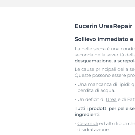
Pelle Ipersensi
Problemi di cute e capelli
Pelle Irritata
Pelle sensibile
Problemi di cu
Eucerin UreaRepair
Protezione Solare
Pelle sensibile
Sudorazione
Sollievo immediato e 4
Protezione so
La pelle secca è una condiz
Sudorazione
seconda della severità del
desquamazione, a screpola
Le cause principali della 
Queste possono essere pro
Una mancanza di lipidi: q
perdita di acqua.
Un deficit di
Urea
e di Fat
Tutti i prodotti per pelle
ingredienti:
Ceramidi
ed altri lipidi c
disidratazione.