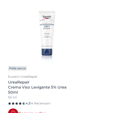
Pelle secca
Eucerin UreaRepair
UreaRepair
Crema Viso Levigante 5% Urea
50ml
50 ml
4.3
14 Recensioni