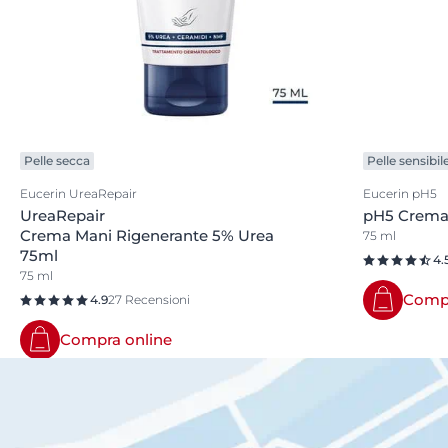
Pelle secca
Pelle sensibil
Eucerin UreaRepair
Eucerin pH5
UreaRepair
pH5 Crema
Crema Mani Rigenerante 5% Urea
75 ml
75ml
4.
75 ml
Compr
4.9
27 Recensioni
Compra online