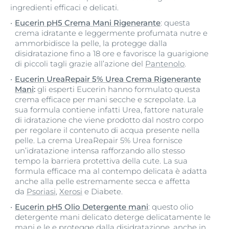
ingredienti efficaci e delicati.
Eucerin pH5 Crema Mani Rigenerante
: questa
crema idratante e leggermente profumata nutre e
ammorbidisce la pelle, la protegge dalla
disidratazione fino a 18 ore e favorisce la guarigione
di piccoli tagli grazie all’azione del
Pantenolo
.
Eucerin UreaRepair 5% Urea Crema Rigenerante
Mani
:
gli esperti Eucerin hanno formulato questa
crema efficace per mani secche e screpolate. La
sua formula contiene infatti Urea, fattore naturale
di idratazione che viene prodotto dal nostro corpo
per regolare il contenuto di acqua presente nella
pelle. La crema UreaRepair 5% Urea fornisce
un’idratazione intensa rafforzando allo stesso
tempo la barriera protettiva della cute. La sua
formula efficace ma al contempo delicata è adatta
anche alla pelle estremamente secca e affetta
da
Psoriasi
,
Xerosi
e Diabete.
Eucerin pH5 Olio Detergente mani
: questo olio
detergente mani delicato deterge delicatamente le
mani e le e protegge dalla disidratazione, anche in