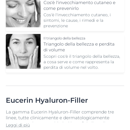
Cos'è l'invecchiamento cutaneo e
come prevenirlo
Cos'è l'invecchiamento cutaneo, i
sintomi, le cause, i rimedi e la
prevenzione
Il triangolo della bellezza
Triangolo della bellezza e perdita
di volume
Scopri cos'è il triangolo della bellezza,
a cosa serve e come rappresenta la
perdita di volume nel volto.
Eucerin Hyaluron-Filler
La gamma Eucerin Hyaluron-Filler comprende tre
linee, tutte clinicamente e dermatologicamente
testate per donare moltissimi benefici alla pelle non
Leggi di più
più giovanissima. Ogni linea ha un obiettivo specifico