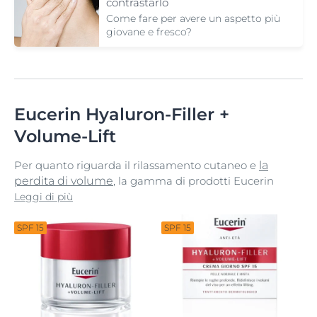
contrastarlo
Come fare per avere un aspetto più
giovane e fresco?
Eucerin Hyaluron-Filler +
Volume-Lift
Per quanto riguarda il rilassamento cutaneo e
la
perdita di volume
, la gamma di prodotti Eucerin
Hyaluron-Filler + Volume-Lift agisce sui fattori
Leggi di più
responsabili della perdita di definizione dei contorni
del viso. Con il tempo, l'epidermide perde volume e i
SPF 15
SPF 15
contorni del viso risultano meno definiti a causa della
riduzione dei livelli delle sostanze naturali che
mantengono la pelle soda e liscia.
La gamma di prodotti Eucerin Hyaluron-Filler +
Volume-Lift, clinicamente testata, è stata formulata
per gli specifici strati di epidermide in cui si verifica