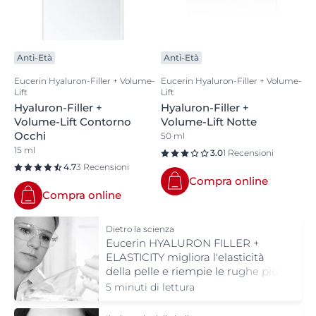
Anti-Età
Anti-Età
Eucerin Hyaluron-Filler + Volume-
Eucerin Hyaluron-Filler + Volume-
Lift
Lift
Hyaluron-Filler +
Hyaluron-Filler +
Volume-Lift Contorno
Volume-Lift Notte
Occhi
50 ml
15 ml
3.0
1 Recensioni
4.7
3 Recensioni
Compra online
Compra online
Dietro la scienza
Eucerin HYALURON FILLER +
ELASTICITY migliora l'elasticità
della pelle e riempie le rughe più
profonde dall'interno
5 minuti di lettura