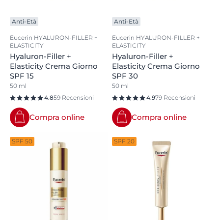
Anti-Età
Anti-Età
Eucerin HYALURON-FILLER +
Eucerin HYALURON-FILLER +
ELASTICITY
ELASTICITY
Hyaluron-Filler +
Hyaluron-Filler +
Elasticity Crema Giorno
Elasticity Crema Giorno
SPF 15
SPF 30
50 ml
50 ml
4.8
59 Recensioni
4.9
79 Recensioni
Compra online
Compra online
SPF 50
SPF 20