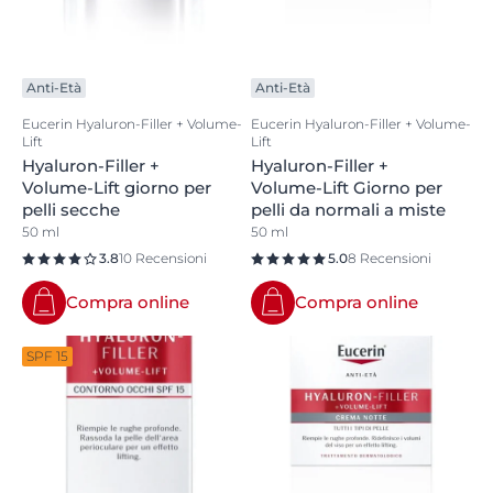
una perdita di volume. L'elevata efficacia del
Magnololo aumenta la dimensione e il numero di
cellule che donano volume alla pelle*. Gli Oligopeptidi
stimolano la produzione di collagene, rinsaldando la
Anti-Età
Anti-Età
struttura della pelle mentre l'Acido Ialuronico migliora
Eucerin Hyaluron-Filler + Volume-
Eucerin Hyaluron-Filler + Volume-
la capacità della pelle di trattenere i liquidi necessari
Lift
Lift
per l'idratazione, per una pelle liscia e visibilmente più
Hyaluron-Filler +
Hyaluron-Filler +
giovane.
Volume-Lift giorno per
Volume-Lift Giorno per
*Studi in vitro
pelli secche
pelli da normali a miste
50 ml
50 ml
3.8
10 Recensioni
5.0
8 Recensioni
Compra online
Compra online
SPF 15