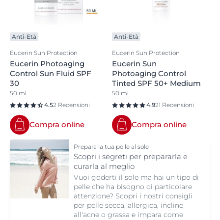
sono creme solari e spray solari indicati per chi soffre di
allergie solari, acne o Dermatite Atopica. Tutte le
formule hanno una texture leggera, sono facili da
Anti-Età
Anti-Età
applicare e si assorbono velocemente. Vengono usati
solo ingredienti attivi selezionati con efficacia e
Eucerin Sun Protection
Eucerin Sun Protection
tollerabilità comprovate.
Eucerin Photoaging
Eucerin Sun
Control Sun Fluid SPF
Photoaging Control
30
Tinted SPF 50+ Medium
50 ml
50 ml
4.5
2 Recensioni
4.9
21 Recensioni
Compra online
Compra online
Prepara la tua pelle al sole
Scopri i segreti per prepararla e
curarla al meglio
Vuoi goderti il sole ma hai un tipo di
pelle che ha bisogno di particolare
attenzione? Scopri i nostri consigli
per pelle secca, allergica, incline
all'acne o grassa e impara come