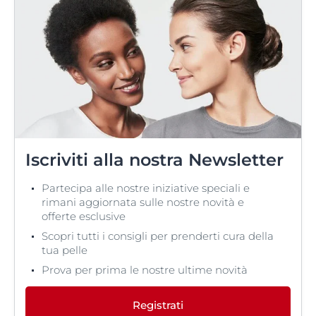
Iscriviti alla nostra Newsletter
Partecipa alle nostre iniziative speciali e
rimani aggiornata sulle nostre novità e
offerte esclusive
Scopri tutti i consigli per prenderti cura della
tua pelle
Prova per prima le nostre ultime novità
Registrati