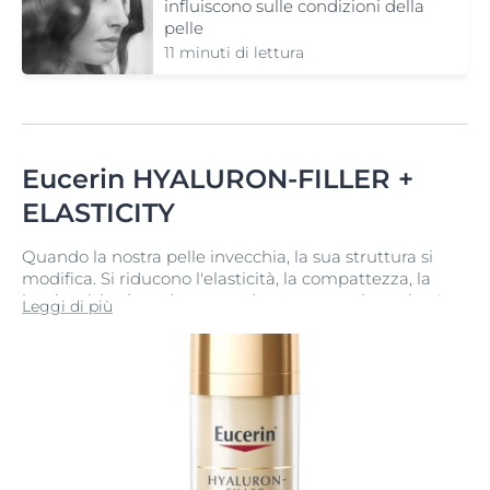
influiscono sulle condizioni della
pelle
11 minuti di lettura
Eucerin HYALURON-FILLER +
ELASTICITY
Quando la nostra pelle invecchia, la sua struttura si
modifica. Si riducono l'elasticità, la compattezza, la
luminosità e la resistenza, ed aumentano le rughe. La
Leggi di più
perdita di elasticità, combinata con la comparsa delle
rughe profonde, è uno dei principali
segni
dell'invecchiamento
per molte donne con la pelle
matura.
La linea Eucerin HYALURON-FILLER + ELASTICITY è
stata specificamente sviluppata per combattere questi
problemi e per donare alla pelle molteplici benefici. Sia