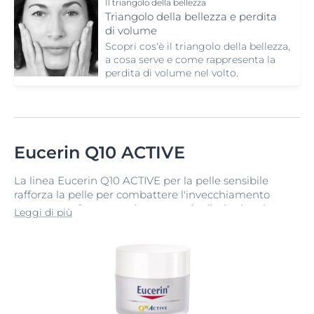
Il triangolo della bellezza
Triangolo della bellezza e perdita
di volume
Scopri cos'è il triangolo della bellezza,
a cosa serve e come rappresenta la
perdita di volume nel volto.
Eucerin Q10 ACTIVE
La linea Eucerin Q10 ACTIVE per la pelle sensibile
rafforza la pelle per combattere l'invecchiamento
prematuro. Questo avviene quando diminuisce la
Leggi di più
naturale concentrazione di Coenzima Q10, e di
conseguenza si riduce la resistenza della pelle agli
attacchi dei radicali liberi.
Ricca di Coenzima Q10, la linea aiuta a rinforzare le
cellule ripristinando i livelli di energia dall'interno, per
una migliore rigenerazione cellulare, e così si riduce la
profondità di rughe e rughette. Le potenti qualità degli