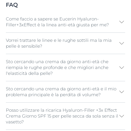
FAQ
Come faccio a sapere se Eucerin Hyaluron-
Filler+3xEffect è la linea anti-età giusta per me?
Vorrei trattare le linee e le rughe sottili ma la mia
La linea Eucerin Hyaluron-Filler+3xEffect è stata
pelle è sensibile?
specificamente formulata per combattere i primi
segni dell'invecchiamento come le linee e le rughe
sottili. È vero che la nostra pelle è unica come lo siamo
Sto cercando una crema da giorno anti-età che
Prova
Eucerin Q10 Active Crema Giorno
per pelle
noi, e invecchia in modo diverso a seconda della nostra
riempia le rughe profonde e che migliori anche
sensibile per lenire e rivitalizza la pelle matura e
genetica e del nostro stile di vita, ma è anche vero che
l'elasticità della pelle?
sensibile.
questi segni iniziano normalmente ad apparire intorno
ai 30 anni. I prodotti della linea Eucerin Hyaluron-
Filler+3xEffect lavorano per combattere il processo di
Sto cercando una crema da giorno anti-età e il mio
Prova
Eucerin Hyaluron-Filler + Elasticity Crema
invecchiamento riempendo le rughe già dai 20 anni.
problema principale è la perdita di volume?
Giorno SPF15
.
Per una pelle visibilmente più giovane, liscia, e
luminosa.
Posso utilizzare la ricarica Hyaluron-Filler +3x Effect
Prova
Eucerin Volume-Filler Trattamento Giorno
Se la perdita di volume è la tua preoccupazione
Crema Giorno SPF 15 per pelle secca da sola senza il
SPF15
per pelle normale e mista.
principale (come spesso accade nelle donne tra i 40 e i
vasetto?
50 anni circa), la linea
Eucerin Hyaluron-Filler +