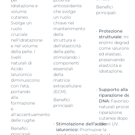
per
potente
idratazione e
antiossidante
Benefici
volume
che svolge
principali:
cutaneo.
un ruolo
Svolge un
chiave nel
ruolo
mantenimento
Protezione
cruciale
della
strutturale:
Inibi
nell'idratazione
struttura e
enzimi degradant
e nel volume
dell'elasticità
come ialuronidas
della pelle. I
della pelle,
ed elastasi,
livelli
stimolando i
preservando
naturali di
componenti
elasticità e
Acido
essenziali
idratazione.
e
Ialuronico
della
diminuiscono
matrice
con l'età,
extracellulare
Supporto alla
portando
(ECM).
riparazione del
alla
Benefici
DNA:
Favorisce i
formazione
principali:
naturali processi 
e
riparazione
all'accentuamento
cutanea dopo
delle rughe.
Stimolazione dell’acido
danni UV.
Benefici
ialuronico:
Promuove la
principali: