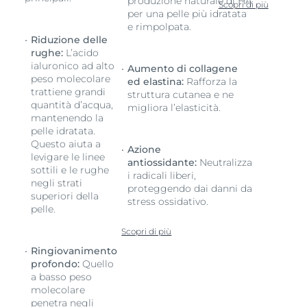
produzione naturale di HA
Scopri di più
per una pelle più idratata
e rimpolpata.
Riduzione delle
rughe:
L’acido
ialuronico ad alto
Aumento di collagene
peso molecolare
ed elastina:
Rafforza la
trattiene grandi
struttura cutanea e ne
quantità d’acqua,
migliora l’elasticità.
mantenendo la
pelle idratata.
Questo aiuta a
Azione
levigare le linee
antiossidante:
Neutralizza
sottili e le rughe
i radicali liberi,
negli strati
proteggendo dai danni da
superiori della
stress ossidativo.
pelle.
Scopri di più
Ringiovanimento
profondo:
Quello
a basso peso
molecolare
penetra negli