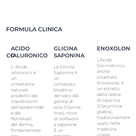
La Crema Giorno con fotoprotezione SPF 15 agli UVB e
filtri UVA, previene efficacemente il
fotoinvecchiamento
cutaneo indotto dai raggi UV e le
rughe profonde.
FORMULA CLINICA
Il formato ricarica è realizzato con il 90% di plastica in
meno rispetto alla confezione standard. Scegliendo
questa ricarica, puoi contribuire alla riduzione dei
rifiuti di plastica e a un ciclo di consumo più
ACIDO
GLICINA
ENOXOLONE
sostenibile. Compatibile con tutti i vasi standard delle
INICO
IALURONICO
SAPONINA
L’Acido
creme viso Eucerin.
Glicirretinico,
L' Acido
La Glicina
(1) Rispetto all'Acido Ialuronico ad alta densità
anche
Ialuronico è
Saponina è
molecolare, anch'esso utilizzato nella formula.
chiamato
un
un
Enoxolone, è
Umettante
composto
un estratto
naturale
bioattivo
dalla radice
prodotto dai
derivato dal
di liquirizia
cheratinociti
germe di
(Glycyrrhiza
dell'epidermide
soia (Glycine
glabra),
e dai
max), ricco
tradizionalmente
fibroblasti
di isoflavoni
usato nella
del derma,
e saponine.
medicina
fondamentale
È un
cinese.