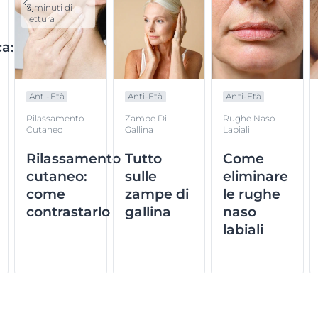
3 minuti di
lettura
a:
Anti-Età
Anti-Età
Anti-Età
a
Rilassamento
Zampe Di
Rughe Naso
Cutaneo
Gallina
Labiali
Rilassamento
Tutto
Come
cutaneo:
sulle
eliminare
come
zampe di
le rughe
contrastarlo
gallina
naso
labiali