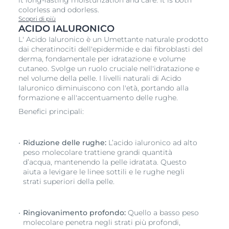
it long-lasting moisturization and care. It is both
colorless and odorless.
Scopri di più
ACIDO IALURONICO
L' Acido Ialuronico è un Umettante naturale prodotto
dai cheratinociti dell'epidermide e dai fibroblasti del
derma, fondamentale per idratazione e volume
cutaneo. Svolge un ruolo cruciale nell'idratazione e
nel volume della pelle. I livelli naturali di Acido
Ialuronico diminuiscono con l'età, portando alla
formazione e all'accentuamento delle rughe.
Benefici principali:
Riduzione delle rughe:
L’acido ialuronico ad alto
peso molecolare trattiene grandi quantità
d’acqua, mantenendo la pelle idratata. Questo
aiuta a levigare le linee sottili e le rughe negli
strati superiori della pelle.
Ringiovanimento profondo:
Quello a basso peso
molecolare penetra negli strati più profondi,