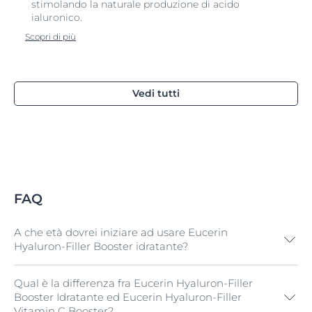
stimolando la naturale produzione di acido
ialuronico.
Scopri di più
Vedi tutti
FAQ
A che età dovrei iniziare ad usare Eucerin
Hyaluron-Filler Booster idratante?
Qual è la differenza fra Eucerin Hyaluron-Filler
Puoi usare il booster a qualsiasi età. I fattori genetici, lo
Booster Idratante ed Eucerin Hyaluron-Filler
stile di vita e l'ambiente influiscono tutti su come e
Vitamin C Booster?