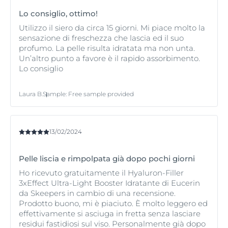
texture di un siero. Entrambi i prodotti sono adatti per
tutti i tipi di pelle, compresa quella sensibile.
Lo consiglio, ottimo!
Utilizzo il siero da circa 15 giorni. Mi piace molto la
sensazione di freschezza che lascia ed il suo
profumo. La pelle risulta idratata ma non unta.
Un’altro punto a favore è il rapido assorbimento.
Lo consiglio
Laura B.
Sample
:
Free sample provided
13/02/2024
Pelle liscia e rimpolpata già dopo pochi giorni
Ho ricevuto gratuitamente il Hyaluron-Filler
3xEffect Ultra-Light Booster Idratante di Eucerin
da Skeepers in cambio di una recensione.
Prodotto buono, mi è piaciuto. È molto leggero ed
effettivamente si asciuga in fretta senza lasciare
residui fastidiosi sul viso. Personalmente già dopo