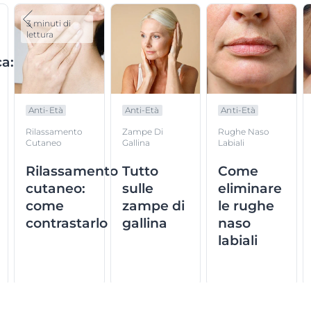
3 minuti di
lettura
a:
Anti-Età
Anti-Età
Anti-Età
a
Rilassamento
Zampe Di
Rughe Naso
Cutaneo
Gallina
Labiali
Rilassamento
Tutto
Come
cutaneo:
sulle
eliminare
come
zampe di
le rughe
contrastarlo
gallina
naso
labiali