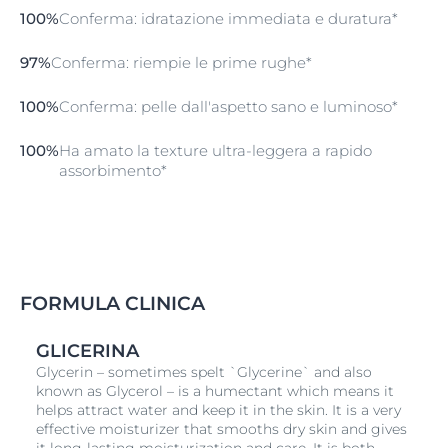
prevenzione dei dei segni del tempo o pelle più fresca
100%
Conferma: idratazione immediata e duratura*
e luminosa - questo booster risponde alle necessità
della tua skincare:
97%
Conferma: riempie le prime rughe*
Idratazione a lunga durata
: dona immediatamente
un'intensa idratazione che dura fino a 24 ore.
100%
Conferma: pelle dall'aspetto sano e luminoso*
Rughe
e linee sottil
i
: formulato con un'alta
100%
Ha amato la texture ultra-leggera a rapido
concentrazione di Acido Ialuronico e
Glicerina
,
assorbimento*
agisce sulle linee sottili e le prime rughe
rimpolpando la pelle.
Pelle spenta e stanca
: la texture in gel fresca e
ultra-leggera dona alla pelle un aspetto sano e
luminoso.
FORMULA CLINICA
GLICERINA
Glycerin – sometimes spelt `Glycerine` and also
known as Glycerol – is a humectant which means it
helps attract water and keep it in the skin. It is a very
effective moisturizer that smooths dry skin and gives