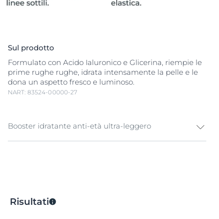
Sul prodotto
Formulato con Acido Ialuronico e Glicerina, riempie le
prime rughe rughe, idrata intensamente la pelle e le
dona un aspetto fresco e luminoso.
NART: 83524-00000-27
Booster idratante anti-età ultra-leggero
Eucerin Hyaluron-Filler +3x Effect Booster Idratante
è
un potente alleato contro la disidratazione e i primi
segni dell'età, con una texture ultra-leggera pensata
per offrire idratazione fino a 24 ore e un effetto booster
immediato.
Risultati
Qualunque sia la tua esigenza - maggiore idratazione,