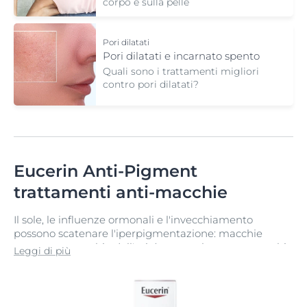
corpo e sulla pelle
Pori dilatati
Pori dilatati e incarnato spento
Quali sono i trattamenti migliori
contro pori dilatati?
Eucerin Anti-Pigment
trattamenti anti-macchie
Il sole, le influenze ormonali e l'invecchiamento
possono scatenare l'iperpigmentazione: macchie
cutanee e macchie dell'età (note anche come macchie
Leggi di più
solari) che rendono la pelle irregolare. La gamma
Eucerin Anti-Pigment è stata appositamente
formulata per ridurre l'iperpigmentazione per una
pelle più uniforme e luminosa.