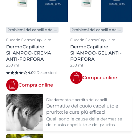
Problemi dei capelli e del cuoio capelluto
Problemi dei capelli e del cuoio capelluto
Eucerin DermoCapillaire
Eucerin DermoCapillaire
DermoCapillaire
DermoCapillaire
SHAMPOO-CREMA
SHAMPOO-GEL ANTI-
ANTI-FORFORA
FORFORA
250 ml
250 ml
4.0
2 Recensioni
Compra online
Compra online
Diradamento e perdita dei capelli
Dermatite del cuoio capelluto e
prurito: le cure più efficaci
Quali sono le cause della dermatite
del cuoio capelluto e del prurito