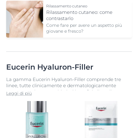
Rilassamento cutaneo
Rilassamento cutaneo: come
contrastarlo
Come fare per avere un aspetto più
giovane e fresco?
Eucerin Hyaluron-Filler
La gamma Eucerin Hyaluron-Filler comprende tre
linee, tutte clinicamente e dermatologicamente
testate per donare moltissimi benefici alla pelle non
Leggi di più
più giovanissima. Ogni linea ha un obiettivo specifico
(le rughe, la perdita di volume e di elasticità) per
garantire alla cute di ricevere il trattamento necessario
ad ogni stadio del processo di invecchiamento.
La formula unica di Eucerin Hyaluron-Filler, che unisce