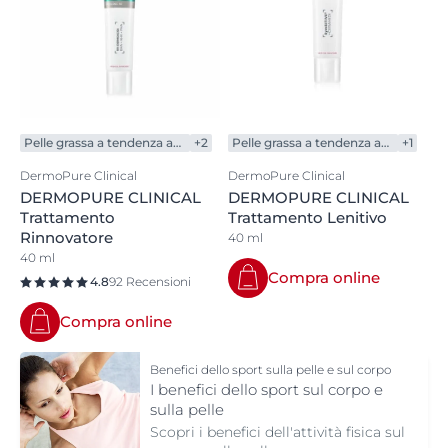
Pelle grassa a tendenza acneica
+2
Pelle grassa a tendenza acneica
+1
DermoPure Clinical
DermoPure Clinical
DERMOPURE CLINICAL
DERMOPURE CLINICAL
Trattamento
Trattamento Lenitivo
Rinnovatore
40 ml
40 ml
Compra online
4.8
92 Recensioni
Compra online
Benefici dello sport sulla pelle e sul corpo
I benefici dello sport sul corpo e
sulla pelle
Scopri i benefici dell'attività fisica sul