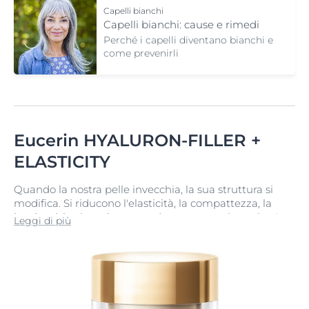
Capelli bianchi
Capelli bianchi: cause e rimedi
Perché i capelli diventano bianchi e
come prevenirli
Eucerin HYALURON-FILLER +
ELASTICITY
Quando la nostra pelle invecchia, la sua struttura si
modifica. Si riducono l'elasticità, la compattezza, la
luminosità e la resistenza, ed aumentano le rughe. La
Leggi di più
perdita di elasticità, combinata con la comparsa delle
rughe profonde, è uno dei principali
segni
dell'invecchiamento
per molte donne con la pelle
matura.
La linea Eucerin HYALURON-FILLER + ELASTICITY è