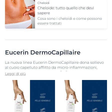
Cheloidi
Cheloide: tutto quello che devi
sapere
Cosa sono i cheloidi e come possono
essere trattati
Eucerin DermoCapillaire
La nuova linea Eucerin DermoCapillaire dona sollievo
al cuoio capelluto afflitto da micro-infiammazioni,
causa di problematiche quali
forfora secca o grassa
,
Leggi di più
cuoio capelluto secco e pruriginoso
, cuoio capelluto
ipersensibile ed alcune forme di
diradamento dei
capelli
. Gli shampoo e i trattamenti della linea Eucerin
DermoCapillaire ripristinano il naturale equilibrio del
cuoio capelluto e si prendono cura dei capelli dalla
radice alle punte.