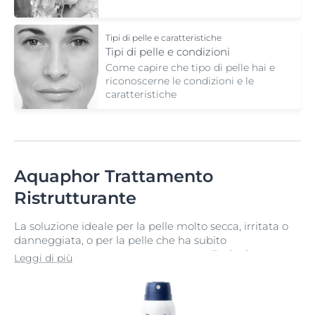
Tipi di pelle e caratteristiche
Tipi di pelle e condizioni
Come capire che tipo di pelle hai e
riconoscerne le condizioni e le
caratteristiche
Aquaphor Trattamento
Ristrutturante
La soluzione ideale per la pelle molto secca, irritata o
danneggiata, o per la pelle che ha subito
recentemente un trattamento con radiazioni o un
Leggi di più
trattamento dermatologico superficiale (es. laser,
peeling, dermoabrasioni).