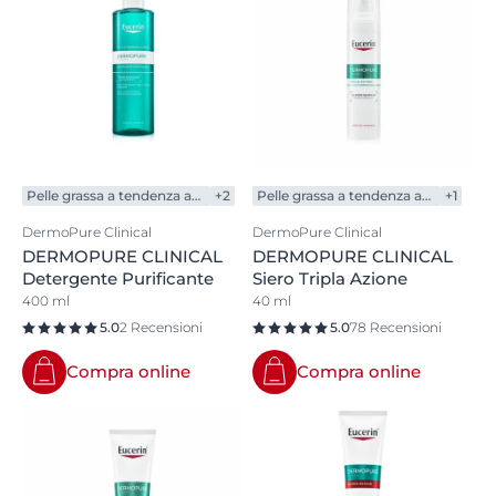
Pelle grassa a tendenza acneica
+2
Pelle grassa a tendenza acneica
+1
DermoPure Clinical
DermoPure Clinical
DERMOPURE CLINICAL
DERMOPURE CLINICAL
Detergente Purificante
Siero Tripla Azione
400 ml
40 ml
5.0
2 Recensioni
5.0
78 Recensioni
Compra online
Compra online