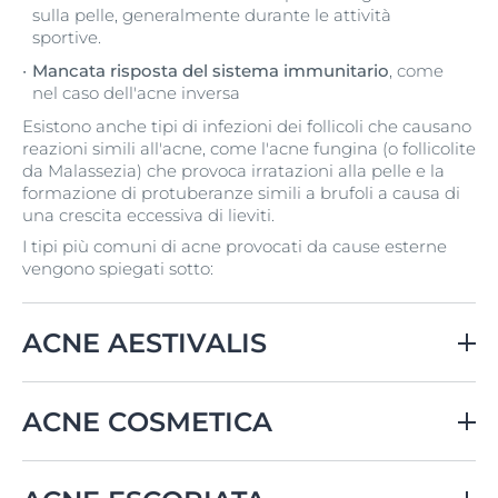
sulla pelle, generalmente durante le attività
sportive.
Mancata risposta del sistema immunitario
, come
nel caso dell'acne inversa
Esistono anche tipi di infezioni dei follicoli che causano
reazioni simili all'acne, come l'acne fungina (o follicolite
da Malassezia) che provoca irratazioni alla pelle e la
formazione di protuberanze simili a brufoli a causa di
una crescita eccessiva di lieviti.
I tipi più comuni di acne provocati da cause esterne
vengono spiegati sotto:
ACNE AESTIVALIS
Conosciuta anche come
Acne di Maiorca.
ACNE COSMETICA
Quando si presenta?
Conosciuta anche come
É il tipo più comune di acne nelle donne di età
Acne da cosmetici, acne da make-up.