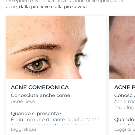
Di seguito troverai la classificazione delle tipologie di
acne,
dalla più lieve e alla più severa
.
ACNE COMEDONICA
ACNE 
Conosciuta anche come
Conosci
Acne lieve
Acne mo
Papulop
Quando si presenta?
É più comune durante la pubertà ma
Quando 
può anche presentarsi più tardi nella
É più fr
Leggi di più
Leggi di 
vita
ma si pu