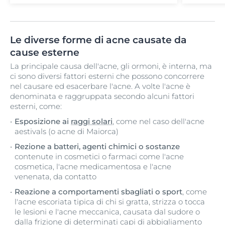
nella vita
Dove si presenta?
Principalmente sul viso (fronte, naso e
Dove si 
guance
) e, più raramente, sulla
Principa
Le diverse forme di acne causate da
schiena
guance) 
cause esterne
schiena
Sintomi
La principale causa dell'acne, gli ormoni, è interna, ma
Una quantità di lesioni che possono
Sintomi
ci sono diversi fattori esterni che possono concorrere
comprendere i punti neri ed i punti
Una form
nel causare ed esacerbare l'acne. A volte l'acne è
bianchi e forse anche qualche papula.
severa. D
denominata e raggruppata secondo alcuni fattori
papule e
esterni, come:
Può lasciare cicatrici?
apparire
Esposizione ai
raggi solari
, come nel caso dell'acne
Sì, ma le
cicatrici
sono improbabili e di
aestivals (o acne di Maiorca)
solito minime. Anche il rischio di
Può lasci
problemi di pigmentazione
è basso.
Sì, c'è l
Rezione a batteri, agenti chimici o sostanze
cicatrici
contenute in cosmetici o farmaci come l'acne
iperpig
cosmetica, l'acne medicamentosa e l'acne
venenata, da contatto
Reazione a comportamenti sbagliati o sport
, come
l'acne escoriata tipica di chi si gratta, strizza o tocca
le lesioni e l'acne meccanica, causata dal sudore o
dalla frizione di determinati capi di abbigliamento