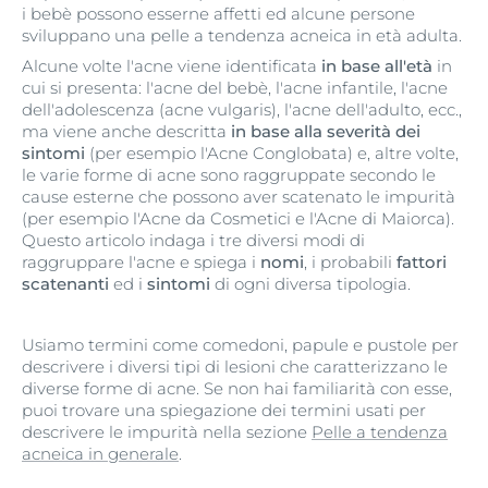
i bebè possono esserne affetti ed alcune persone
sviluppano una pelle a tendenza acneica in età adulta.
Alcune volte l'acne viene identificata
in base all'età
in
cui si presenta: l'acne del bebè, l'acne infantile, l'acne
dell'adolescenza (acne vulgaris), l'acne dell'adulto, ecc.,
ma viene anche descritta
in base alla severità dei
sintomi
(per esempio l'Acne Conglobata) e, altre volte,
le varie forme di acne sono raggruppate secondo le
cause esterne che possono aver scatenato le impurità
(per esempio l'Acne da Cosmetici e l'Acne di Maiorca).
Questo articolo indaga i tre diversi modi di
raggruppare l'acne e spiega i
nomi
, i probabili
fattori
scatenanti
ed i
sintomi
di ogni diversa tipologia.
Usiamo termini come comedoni, papule e pustole per
descrivere i diversi tipi di lesioni che caratterizzano le
diverse forme di acne. Se non hai familiarità con esse,
puoi trovare una spiegazione dei termini usati per
descrivere le impurità nella sezione
Pelle a tendenza
acneica in generale
.