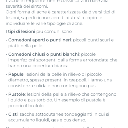
L'acne è frequentemente classificata in base alla
Dove si presenta?
di 24 anni o inizia dopo quell'età.
severità dei sintomi.
Può lasciare cicatrici?
Sul viso e nella parte superiore del corpo.
Può lasciare cicatrici?
Questa è la patologia cutanea più frequente nei paesi
Ogni forma di acne è caratterizzata da diversi tipi di
Improbabile.
Sì, in rari casi.
industrializzati.
lesioni, saperli riconoscere ti aiuterà a capire e
Sintomi
individuare le varie tipologie di acne.
L'Acne Vulgaris varia in severità da un'acne lieve
Più frequente nelle donne che negli uomini perché
(conosciuta come Acne Comedonica) ad un'acne
I
tipi di lesioni
più comuni sono:
scatenata dallo stress e dalle fluttuazioni ormonali del
moderata e alcune volte più severa (Acne
ciclo mestruale, della gravidanza e della menopausa.
Comedoni aperti o punti neri
: piccoli punti scuri e
Papulopustolosa) ad un'acne severa (Acne
piatti nella pelle.
Conglobata).
Dove si presenta?
Comedoni chiusi o punti bianchi
: piccole
Sul viso (principalmente mento e mascella), sul collo e
Può causare cicatrici?
imperfezioni sporgenti dalla forma arrotondata che
nella parte superiore del corpo.
Fra il 2% ed il 7% dei soggetti che hanno avuto l'acne
hanno una copertura bianca.
severa presenta cicatrici.
Sintomi
Papule
: lesioni della pelle in rilievo di piccolo
*1 C.C.Zouboulis, Hautarzt 2014 65: 733-750
L'Acne Tarda varia in severità dall'acne lieve
diametro, spesso presenti in grappoli. Hanno una
(conosciuta come Acne Comedonica) all'acne
consistenza solida e non contengono pus.
moderata e più severa (Acne Papulopustolosa) all'acne
Pustole
: lesioni della pelle a rilievo che contengono
severa (Acne Conglobata)
liquido e pus torbido. Un esempio di pustola è
proprio il brufolo.
Può lasciare cicatrici?
Sì
Cisti
: sacche sottocutanee tondeggianti in cui si
accumulano liquidi, gas e pus denso.