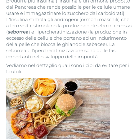
produrre più insulina (l'insulina è un ormone prodotto
dal Pancreas che rende possibile per le cellule umane
usare e immagazzinare lo zucchero dai carboidrati).
L'Insulina stimola gli androgeni (ormoni maschili) che,
a loro volta, stimolano la produzione di sebo in eccesso
(
seborrea
) e l'ipercheratinizzazione (la produzione in
eccesso delle cellule che portano ad un indurimento
della pelle che blocca le ghiandole sebacee). La
seborrea e l'ipercheratinizzazione sono delle fasi
importanti nello sviluppo delle impurità.
Vediamo nel dettaglio quali sono i cibi da evitare per i
brufoli.