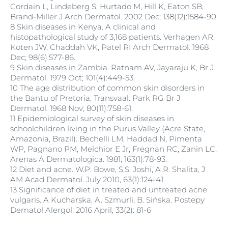
Cordain L, Lindeberg S, Hurtado M, Hill K, Eaton SB,
Brand-Miller J Arch Dermatol. 2002 Dec; 138(12):1584-90.
8 Skin diseases in Kenya. A clinical and
histopathological study of 3,168 patients. Verhagen AR,
Koten JW, Chaddah VK, Patel RI Arch Dermatol. 1968
Dec; 98(6):577-86.
9 Skin diseases in Zambia. Ratnam AV, Jayaraju K, Br J
Dermatol. 1979 Oct; 101(4):449-53.
10 The age distribution of common skin disorders in
the Bantu of Pretoria, Transvaal. Park RG Br J
Dermatol. 1968 Nov; 80(11):758-61.
11 Epidemiological survey of skin diseases in
schoolchildren living in the Purus Valley (Acre State,
Amazonia, Brazil). Bechelli LM, Haddad N, Pimenta
WP, Pagnano PM, Melchior E Jr, Fregnan RC, Zanin LC,
Arenas A Dermatologica. 1981; 163(1):78-93.
12 Diet and acne. W.P. Bowe, S.S. Joshi, A.R. Shalita, J
AM Acad Dermatol. July 2010, 63(1):124-41.
13 Significance of diet in treated and untreated acne
vulgaris. A Kucharska, A. Szmurli, B. Sińska. Postepy
Dematol Alergol, 2016 April, 33(2): 81-6