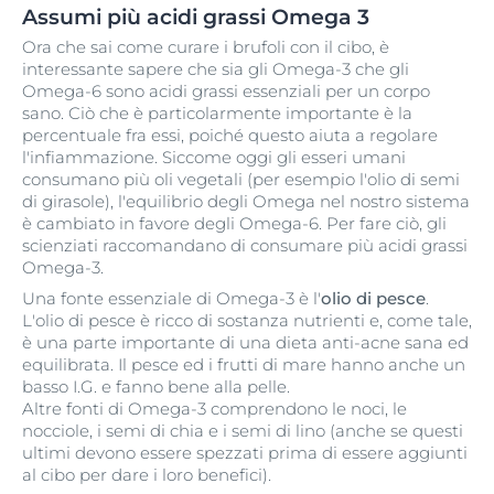
Assumi più acidi grassi Omega 3
Ora che sai come curare i brufoli con il cibo, è
interessante sapere che sia gli Omega-3 che gli
Omega-6 sono acidi grassi essenziali per un corpo
sano. Ciò che è particolarmente importante è la
percentuale fra essi, poiché questo aiuta a regolare
l'infiammazione. Siccome oggi gli esseri umani
consumano più oli vegetali (per esempio l'olio di semi
di girasole), l'equilibrio degli Omega nel nostro sistema
è cambiato in favore degli Omega-6. Per fare ciò, gli
scienziati raccomandano di consumare più acidi grassi
Omega-3.
Una fonte essenziale di Omega-3 è l'
olio di pesce
.
L'olio di pesce è ricco di sostanza nutrienti e, come tale,
è una parte importante di una dieta anti-acne sana ed
equilibrata. Il pesce ed i frutti di mare hanno anche un
basso I.G. e fanno bene alla pelle.
Altre fonti di Omega-3 comprendono le noci, le
nocciole, i semi di chia e i semi di lino (anche se questi
ultimi devono essere spezzati prima di essere aggiunti
al cibo per dare i loro benefici).