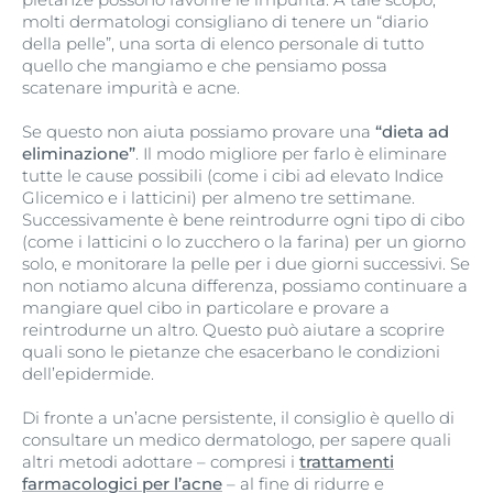
molti dermatologi consigliano di tenere un “diario
della pelle”, una sorta di elenco personale di tutto
quello che mangiamo e che pensiamo possa
scatenare impurità e acne.
Se questo non aiuta possiamo provare una
“dieta ad
eliminazione”
. Il modo migliore per farlo è eliminare
tutte le cause possibili (come i cibi ad elevato Indice
Glicemico e i latticini) per almeno tre settimane.
Successivamente è bene reintrodurre ogni tipo di cibo
(come i latticini o lo zucchero o la farina) per un giorno
solo, e monitorare la pelle per i due giorni successivi. Se
non notiamo alcuna differenza, possiamo continuare a
mangiare quel cibo in particolare e provare a
reintrodurne un altro. Questo può aiutare a scoprire
quali sono le pietanze che esacerbano le condizioni
dell’epidermide.
Di fronte a un’acne persistente, il consiglio è quello di
consultare un medico dermatologo, per sapere quali
altri metodi adottare – compresi i
trattamenti
farmacologici per l’acne
– al fine di ridurre e