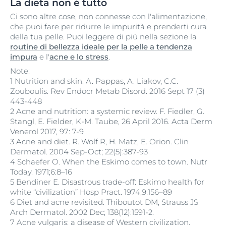
La dieta non è tutto
Ci sono altre cose, non connesse con l'alimentazione,
che puoi fare per ridurre le impurità e prenderti cura
della tua pelle. Puoi leggere di più nella sezione la
routine di bellezza ideale per la pelle a tendenza
impura
e l'
acne e lo stress
.
Note:
1 Nutrition and skin. A. Pappas, A. Liakov, C.C.
Zouboulis. Rev Endocr Metab Disord. 2016 Sept 17 (3)
443-448
2 Acne and nutrition: a systemic review. F. Fiedler, G.
Stangl, E. Fielder, K-M. Taube, 26 April 2016. Acta Derm
Venerol 2017, 97: 7-9
3 Acne and diet. R. Wolf R, H. Matz, E. Orion. Clin
Dermatol. 2004 Sep-Oct; 22(5):387-93
4 Schaefer O. When the Eskimo comes to town. Nutr
Today. 1971;6:8–16
5 Bendiner E. Disastrous trade-off: Eskimo health for
white “civilization” Hosp Pract. 1974;9:156–89
6 Diet and acne revisited. Thiboutot DM, Strauss JS
Arch Dermatol. 2002 Dec; 138(12):1591-2.
7 Acne vulgaris: a disease of Western civilization.