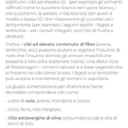
sostituire i cibi ad elevato I.G. (per esempio gli alimenti
raffinati come lo zucchero bianco ed il pane bianco, i
cibi zuccherini, le patate, il riso bianco) con quelli a
medio o basso I.G. che rilasceranno gli zuccheri più
lentamente (per esempio i legumi secchi - fagioli e
lenticchie - ed i cereali integrali, certi tipi di frutta e
verdura).
Inoltre, i
cibi ad elevato contenuto di fibre
(avena,
lenticchie, ecc.) possono aiutare a regolare l'insulina (è
noto che l'insulina stimola gli ormoni maschili che
possono a loro volta scatenare l'acne). Una dieta ricca
di fitoestrogeni − ormoni naturali e a base vegetale che
si trovano nei cibi come la soia, i fagioli e le lenticchie −
può aiutare a mantenere gli ormoni in equilibrio.
La giusta alimentazione per sfiammare l’acne
dovrebbe comprendere cibi come:
Latte di
soia
, avena, mandorla e cocco;
Orzo, farro, riso integrale;
Olio extravergine di oliva
consumato crudo e olio di
semi di lino;