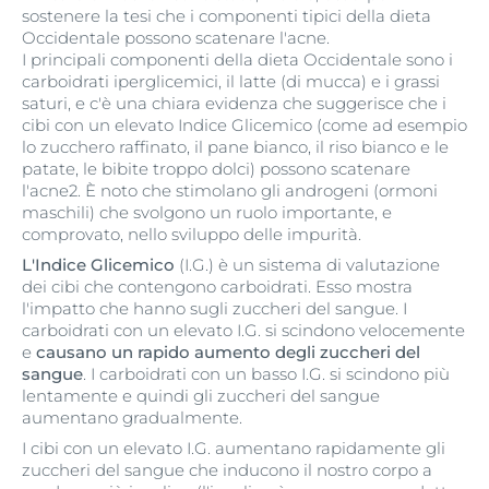
sostenere la tesi che i componenti tipici della dieta
Occidentale possono scatenare l'acne.
I principali componenti della dieta Occidentale sono i
carboidrati iperglicemici, il latte (di mucca) e i grassi
saturi, e c'è una chiara evidenza che suggerisce che i
cibi con un elevato Indice Glicemico (come ad esempio
lo zucchero raffinato, il pane bianco, il riso bianco e le
patate, le bibite troppo dolci) possono scatenare
l'acne2. È noto che stimolano gli androgeni (ormoni
maschili) che svolgono un ruolo importante, e
comprovato, nello sviluppo delle impurità.
L'Indice Glicemico
(I.G.) è un sistema di valutazione
dei cibi che contengono carboidrati. Esso mostra
l'impatto che hanno sugli zuccheri del sangue. I
carboidrati con un elevato I.G. si scindono velocemente
e
causano un rapido aumento degli zuccheri del
sangue
. I carboidrati con un basso I.G. si scindono più
lentamente e quindi gli zuccheri del sangue
aumentano gradualmente.
I cibi con un elevato I.G. aumentano rapidamente gli
zuccheri del sangue che inducono il nostro corpo a