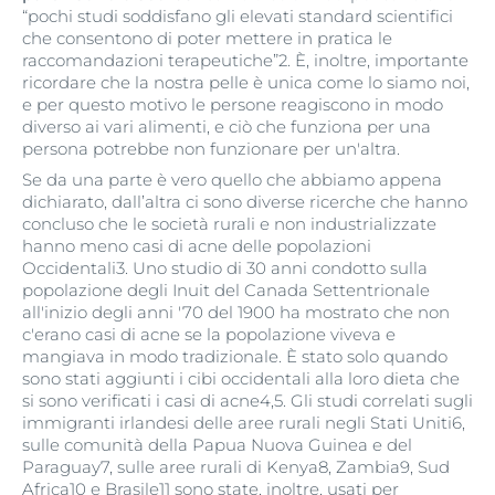
“pochi studi soddisfano gli elevati standard scientifici
che consentono di poter mettere in pratica le
raccomandazioni terapeutiche”2. È, inoltre, importante
ricordare che la nostra pelle è unica come lo siamo noi,
e per questo motivo le persone reagiscono in modo
diverso ai vari alimenti, e ciò che funziona per una
persona potrebbe non funzionare per un'altra.
Se da una parte è vero quello che abbiamo appena
dichiarato, dall’altra ci sono diverse ricerche che hanno
concluso che le società rurali e non industrializzate
hanno meno casi di acne delle popolazioni
Occidentali3. Uno studio di 30 anni condotto sulla
popolazione degli Inuit del Canada Settentrionale
all'inizio degli anni '70 del 1900 ha mostrato che non
c'erano casi di acne se la popolazione viveva e
mangiava in modo tradizionale. È stato solo quando
sono stati aggiunti i cibi occidentali alla loro dieta che
si sono verificati i casi di acne4,5. Gli studi correlati sugli
immigranti irlandesi delle aree rurali negli Stati Uniti6,
sulle comunità della Papua Nuova Guinea e del
Paraguay7, sulle aree rurali di Kenya8, Zambia9, Sud
Africa10 e Brasile11 sono state, inoltre, usati per