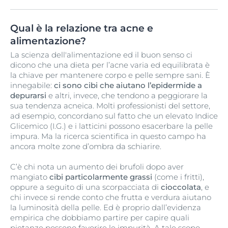
Qual è la relazione tra acne e
alimentazione?
La scienza dell'alimentazione ed il buon senso ci
dicono che una dieta per l’acne varia ed equilibrata è
la chiave per mantenere corpo e pelle sempre sani. È
innegabile:
ci sono cibi che aiutano l’epidermide a
depurarsi
e altri, invece, che tendono a peggiorare la
sua tendenza acneica. Molti professionisti del settore,
ad esempio, concordano sul fatto che un elevato Indice
Glicemico (I.G.) e i latticini possono esacerbare la pelle
impura. Ma la ricerca scientifica in questo campo ha
ancora molte zone d’ombra da schiarire.
C’è chi nota un aumento dei brufoli dopo aver
mangiato
cibi particolarmente grassi
(come i fritti),
oppure a seguito di una scorpacciata di
cioccolata
, e
chi invece si rende conto che frutta e verdura aiutano
la luminosità della pelle. Ed è proprio dall’evidenza
empirica che dobbiamo partire per capire quali
pietanze possono favorire le impurità. A tale scopo,