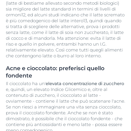
(latte di bestiame allevato secondo metodi biologici)
sia migliore del latte standard in termini di livelli di
ormoni12, ed alcuni studi indicano che il latte scremato
è più comedogenico del latte intero13, quindi quando
si tratta di scegliere delle alternative, prova i prodotti
senza latte, come il latte di soia non zuccherato, il latte
di cocco e di mandorla. Ma attenzione: evita il latte di
riso e quello in polvere, entrambi hanno un I.G.
relativamente elevato. Così come tutti quegli alimenti
che contengono latte o burro al loro interno.
Acne e cioccolato: preferisci quello
fondente
Il cioccolato ha un'
elevata concentrazione di zucchero
e, quindi, un elevato Indice Glicemico e, oltre al
contenuto di zucchero, il cioccolato al latte -
ovviamente - contiene il latte che può scatenare l'acne.
Se non riesci a immaginare una vita senza cioccolato,
prova il cioccolato fondente. Anche se non è stato
dimostrato, è possibile che il cioccolato fondente - che
contiene più antiossidanti e meno latte - possa essere
meno comedogenico.