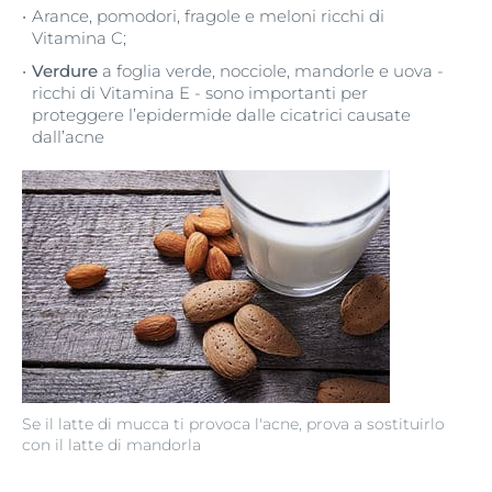
Arance, pomodori, fragole e meloni ricchi di
Vitamina C;
Verdure
a foglia verde, nocciole, mandorle e uova -
ricchi di Vitamina E - sono importanti per
proteggere l’epidermide dalle cicatrici causate
dall’acne
Se il latte di mucca ti provoca l'acne, prova a sostituirlo
con il latte di mandorla