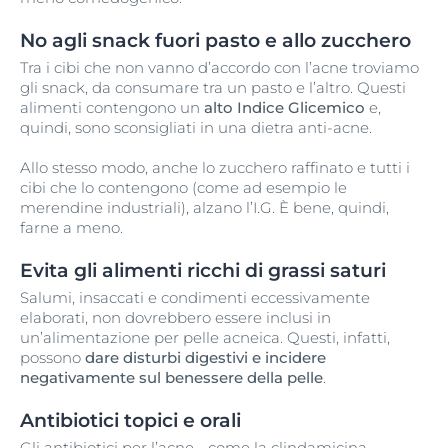
No agli snack fuori pasto e allo zucchero
Tra i cibi che non vanno d’accordo con l’acne troviamo
gli snack, da consumare tra un pasto e l’altro. Questi
alimenti contengono un
alto Indice Glicemico
e,
quindi, sono sconsigliati in una dietra anti-acne.
Allo stesso modo, anche lo zucchero raffinato e tutti i
cibi che lo contengono (come ad esempio le
merendine industriali), alzano l’I.G. È bene, quindi,
farne a meno.
Evita gli alimenti ricchi di grassi saturi
Salumi, insaccati e condimenti eccessivamente
elaborati, non dovrebbero essere inclusi in
un’alimentazione per pelle acneica. Questi, infatti,
possono
dare disturbi digestivi e incidere
negativamente sul benessere della pelle
.
Antibiotici topici e orali
Gli antibiotici per l’acne - come la clindamicina,