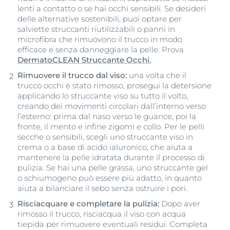
lenti a contatto o se hai occhi sensibili. Se desideri
delle alternative sostenibili, puoi optare per
salviette struccanti riutilizzabili o panni in
microfibra che rimuovono il trucco in modo
efficace e senza danneggiare la pelle. Prova
DermatoCLEAN Struccante Occhi.
Rimuovere il trucco dal viso:
una volta che il
trucco occhi è stato rimosso, prosegui la detersione
applicando lo struccante viso su tutto il volto,
creando dei movimenti circolari dall’interno verso
l’esterno: prima dal naso verso le guance, poi la
fronte, il mento e infine zigomi e collo. Per le pelli
secche o sensibili, scegli uno struccante viso in
crema o a base di acido ialuronico, che aiuta a
mantenere la pelle idratata durante il processo di
pulizia. Se hai una pelle grassa, uno struccante gel
o schiumogeno può essere più adatto, in quanto
aiuta a bilanciare il sebo senza ostruire i pori.
Risciacquare e completare la pulizia:
Dopo aver
rimosso il trucco, risciacqua il viso con acqua
tiepida per rimuovere eventuali residui. Completa