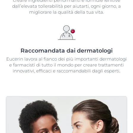
creare ingredienti performanti e formule lenitive
dall’elevata tollerabilità per aiutarti, ogni giorno, a
migliorare la qualità della tua vita.
Raccomandata dai dermatologi​
Eucerin lavora al fianco dei più importanti dermatologi
e farmacisti di tutto il mondo per creare trattamenti
innovativi, efficaci e raccomandabili dagli esperti.