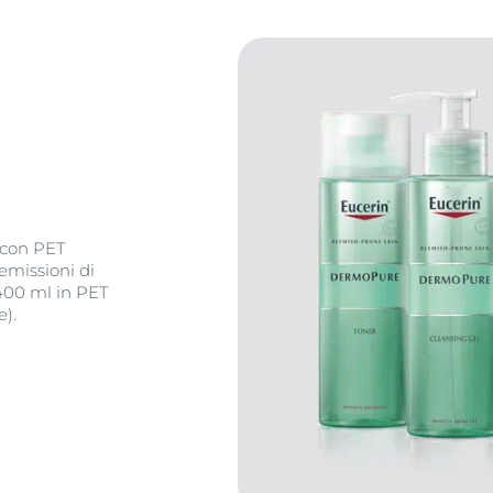
% con PET
 emissioni di
400 ml in PET
e).