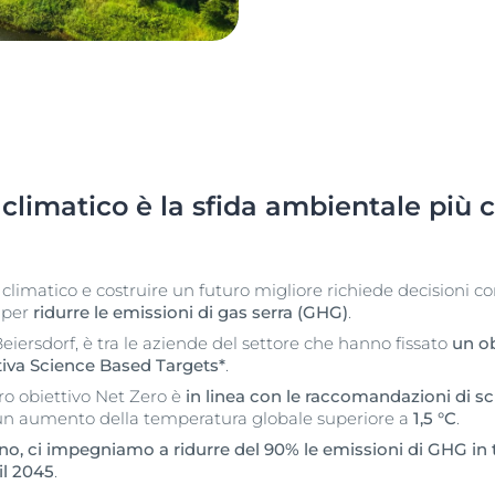
limatico è la sfida ambientale più c
limatico e costruire un futuro migliore richiede decisioni c
i per
ridurre le emissioni di gas serra (GHG)
.
iersdorf, è tra le aziende del settore che hanno fissato
un ob
ativa Science Based Targets*
.
tro obiettivo Net Zero è
in linea con le raccomandazioni di sc
 un aumento della temperatura globale superiore a
1,5 °C
.
o, ci impegniamo a ridurre del 90% le emissioni di GHG in 
 il 2045
.