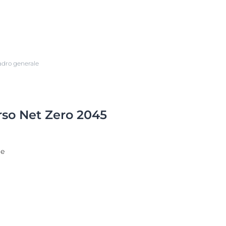
uadro generale
so Net Zero 2045
le