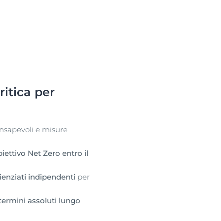
ritica per
onsapevoli e misure
iettivo Net Zero entro il
ienziati indipendenti
per
termini assoluti lungo