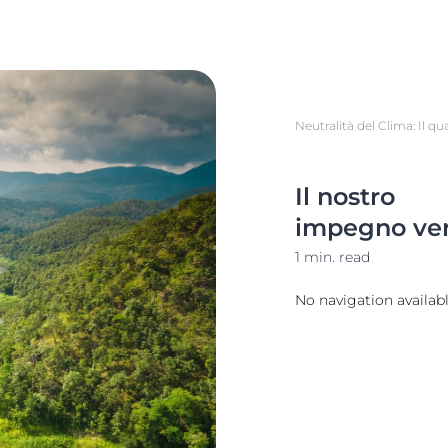
Neutralità del Clima: Il q
Il nostro
impegno ver
1 min. read
No navigation availab