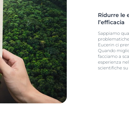
Ridurre le
l’efficacia
Sappiamo quant
problematiche 
Eucerin ci pre
Quando miglior
facciamo a scap
esperienza nel
scientifiche s