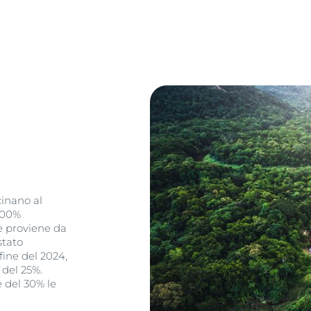
cinano al
 100%
ne proviene da
stato
fine del 2024,
 del 25%.
e del 30% le