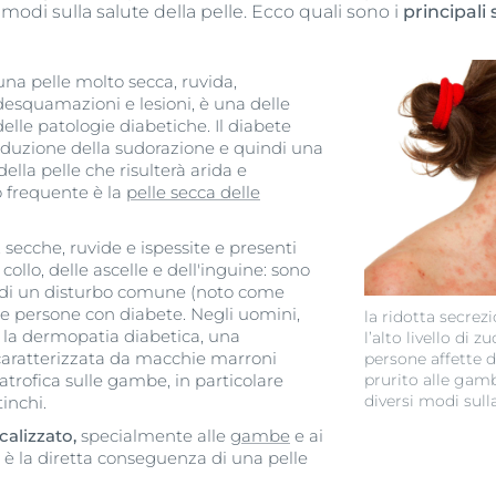
i modi sulla salute della pelle. Ecco quali sono i
principali
una pelle molto secca, ruvida,
desquamazioni e lesioni, è una delle
lle patologie diabetiche. Il diabete
riduzione della sudorazione e quindi una
lla pelle che risulterà arida e
o frequente è la
pelle secca delle
, secche, ruvide e ispessite e presenti
collo, delle ascelle e dell'inguine: sono
 di un disturbo comune (noto come
le persone con diabete. Negli uomini,
la ridotta secrez
e la dermopatia diabetica, una
l’alto livello di 
aratterizzata da macchie marroni
persone affette 
prurito alle gamb
 atrofica sulle gambe, in particolare
diversi modi sulla
tinchi.
calizzato,
specialmente alle
gambe
e ai
te è la diretta conseguenza di una pelle