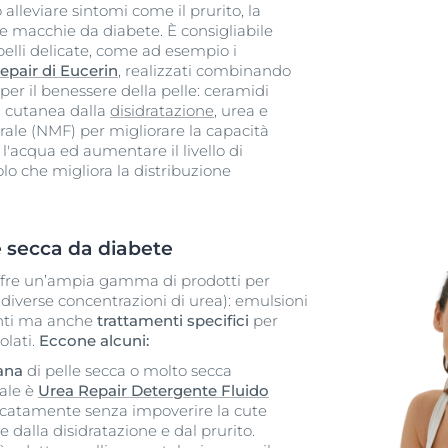
alleviare sintomi come il prurito, la
le macchie da diabete. È consigliabile
 pelli delicate, come ad esempio i
epair di Eucerin
, realizzati combinando
er il benessere della pelle: ceramidi
a cutanea dalla
disidratazione
, urea e
urale (NMF) per migliorare la capacità
 l'acqua ed aumentare il livello di
lo che migliora la distribuzione
le secca da diabete
ffre un’ampia gamma di prodotti per
 diverse concentrazioni di urea): emulsioni
enti ma anche
trattamenti specifici
per
lati.
Eccone alcuni:
iana
di pelle secca o molto secca
eale è
Urea Repair Detergente Fluido
licatamente senza impoverire la cute
ge dalla disidratazione e dal prurito.