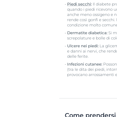
Piedi secchi
:
Il diabete pr
quando i piedi ricevono u
anche meno ossigeno e nut
rende così gonfi e secchi
condizione molto comune
Dermatite diabetica:
Si ma
screpolature e bolle di c
Ulcere nei piedi:
La glicem
e danni ai nervi, che rendo
delle ferite.
Infezioni cutanee:
Possono
(tra le dita dei piedi, int
provocano arrossamenti e 
Come prendersi 