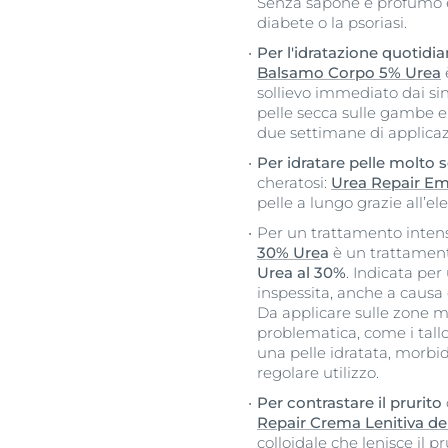
Senza sapone e profumo è 
diabete o la psoriasi.
Per l'idratazione quotidi
Balsamo Corpo 5% Urea
sollievo immediato dai si
pelle secca sulle gambe e 
due settimane di applicaz
Per idratare pelle molto
cheratosi:
Urea Repair Em
pelle a lungo grazie all’e
Per un trattamento intens
30% Ure
a
è un trattamen
Urea al 30%
. Indicata pe
inspessita, anche a causa 
Da applicare sulle zone 
problematica, come i tallon
una pelle idratata, morbi
regolare utilizzo.
Per contrastare il prurito
Repair Crema Lenitiva del
colloidale che lenisce il pr