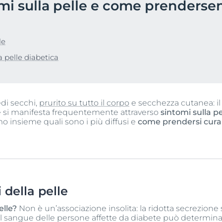
mi sulla pelle e come prenderse
bile
Prodotti
Iperpigmentazione
Pelle Ipersensibile
Eucerin Anti-Pigment trattamenti anti-macchie
Anti-Pigment Dual Serum per tutti i tipi di pelle
te e capelli
pH5
le
30 ml
Q10 Active
 pelle diabetica
5.0
61 Recensioni
lare
Sun Protection
Compra online
UreaRepair
di secchi,
prurito su tutto il corpo
e secchezza cutanea: i
Pelle grassa a tendenza acneica
Pelle Grassa a tendenza acneica
 e si manifesta frequentemente attraverso
sintomi sulla pe
mo insieme quali sono i più diffusi e
come prendersi cura 
DermoPure Clinical
DERMOPURE CLINICAL Siero Tripla Azione
40 ml
5.0
78 Recensioni
Compra online
 della pelle
elle?
Non è un’associazione insolita: la ridotta secrezione
Guarda tutti i prod
i nel sangue delle persone affette da diabete può determina