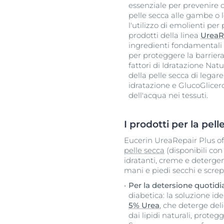
essenziale per prevenire o 
pelle secca alle gambe o 
l'utilizzo di emolienti per
prodotti della linea
UreaR
ingredienti fondamentali p
per proteggere la barrier
fattori di Idratazione Nat
della pelle secca di legare
idratazione e GlucoGlicero
dell'acqua nei tessuti.
I prodotti per la pel
Eucerin UreaRepair Plus o
pelle secca
(disponibili con
idratanti, creme e deterg
mani e piedi secchi e screpo
Per la detersione quotid
diabetica: la soluzione id
5% Urea
, che deterge de
dai lipidi naturali, proteg