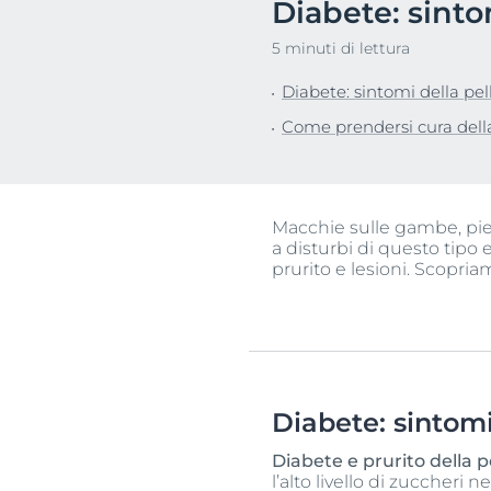
Diabete: sinto
Pelle Ipersensi
Problemi di cute e capelli
5 minuti di lettura
Pelle Irritata
Pelle sensibile
Problemi di cu
Diabete: sintomi della pel
Protezione Solare
Pelle sensibile
Come prendersi cura della
Sudorazione
Protezione so
Sudorazione
Macchie sulle gambe, pie
a disturbi di questo tipo
prurito e lesioni. Scopria
Diabete: sintomi
Diabete e prurito della p
l’alto livello di zuccher