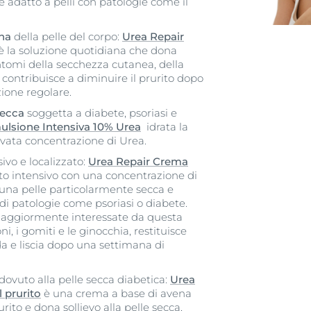
adatto a pelli con patologie come il
ana
della pelle del corpo:
Urea Repair
è la soluzione quotidiana che dona
ntomi della secchezza cutanea, della
contribuisce a diminuire il prurito dopo
ione regolare.
 secca
soggetta a diabete, psoriasi e
ulsione Intensiva 10% Urea
idrata la
levata concentrazione di Urea.
ivo e localizzato:
Urea Repair Crema
to intensivo con una concentrazione di
r una pelle particolarmente secca e
di patologie come psoriasi o diabete.
maggiormente interessate da questa
i, i gomiti e le ginocchia, restituisce
da e liscia dopo una settimana di
dovuto alla pelle secca diabetica:
Urea
 prurito
è una crema a base di avena
urito e dona sollievo alla pelle secca,