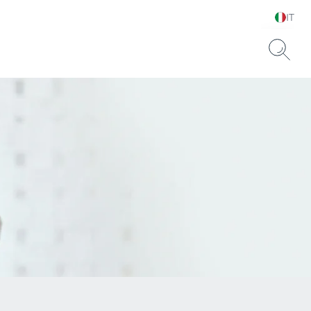
IT
Scegli la tua lingua e il
tuo paese