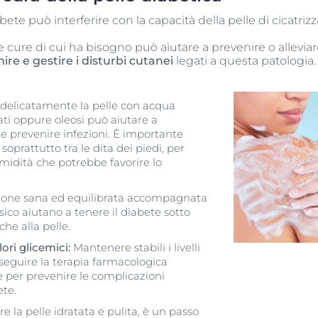
iabete può interferire con la capacità della pelle di cicatr
le cure di cui ha bisogno può aiutare a prevenire o allevia
ire e gestire i disturbi cutanei
legati a questa patologia.
delicatamente la pelle con acqua
ati oppure oleosi può aiutare a
 e prevenire infezioni. È importante
prattutto tra le dita dei piedi, per
umidità che potrebbe favorire lo
one sana ed equilibrata accompagnata
sico aiutano a tenere il diabete sotto
he alla pelle.
lori glicemici:
Mantenere stabili i livelli
seguire la terapia farmacologica
per prevenire le complicazioni
ete.
 la pelle idratata e pulita, è un passo