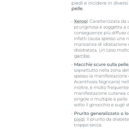
piedi e incidere in divers
pelle
.
Xerosi
: Caratterizzata da 
pruriginosa e soggetta a 
conseguenze più diffuse de
infatti causa spesso una 
mancanza di idratazione de
disidratata. Un caso molt
gambe
.
Macchie scure sulla pelle
soprattutto nella zona del 
spesso la manifestazione
Acanthosis Nigricans) nel
inoltre, è molto frequent
manifestazione cutanea c
singole o multiple e pelle
sotto il ginocchio e sugli s
Prurito generalizzato o lo
piedi
: Il prurito da diabe
troppo secca.