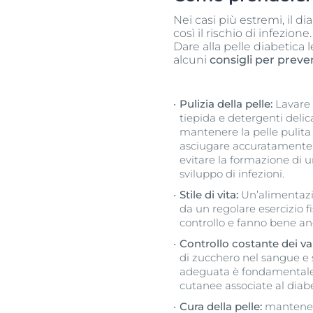
Nei casi più estremi, il d
così il rischio di infezione.
Dare alla pelle diabetica 
alcuni
consigli per preven
Pulizia della pelle:
Lavare 
tiepida e detergenti delic
mantenere la pelle pulita
asciugare accuratamente so
evitare la formazione di 
sviluppo di infezioni.
Stile di vita:
Un’alimentazi
da un regolare esercizio fi
controllo e fanno bene anc
Controllo costante dei va
di zucchero nel sangue e 
adeguata è fondamentale 
cutanee associate al diab
Cura della pelle:
mantenere