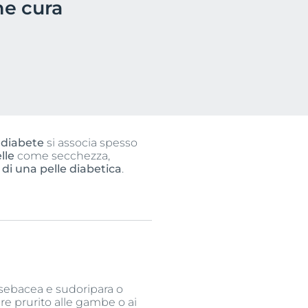
ne cura
l
diabete
si associa spesso
lle
come secchezza,
di una pelle diabetica
.
 sebacea e sudoripara o
otti
re prurito alle gambe o ai