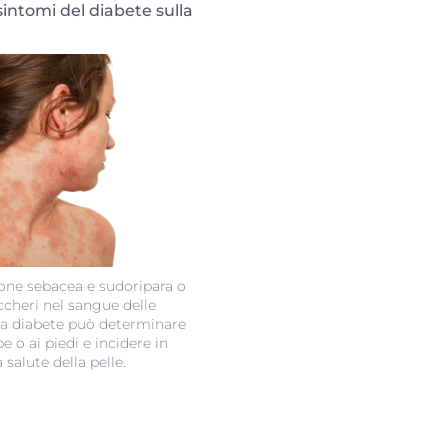
 sintomi del diabete sulla
ione sebacea e sudoripara o
zuccheri nel sangue delle
da diabete può determinare
e o ai piedi e incidere in
 salute della pelle.