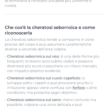
di eliminarla e ritrovare una pelle più uniforme e
curata.
Che cos’è la cheratosi seborroica e come
riconoscerla
La cheratosi seborroica tende a comparire in zone
precise del corpo e può assumere caratteristiche
diverse a seconda dell’area colpita.
Cheratosi seborroica sul viso
: è una delle forme più
frequenti; le lesioni sono subito visibili e possono
diventare più scure o assumere un rilievo marcato,
con impatto estetico evidente.
Cheratosi seborroica sul cuoio capelluto
: si
sviluppa sotto i capelli e può provocare prurito o
irritazione; spesso viene confusa con
forfora
o altre
condizioni, ma presenta segni distintivi.
Cheratosi seborroica sul seno
: meno comune ma
possibile, colpisce una zona delicata e può