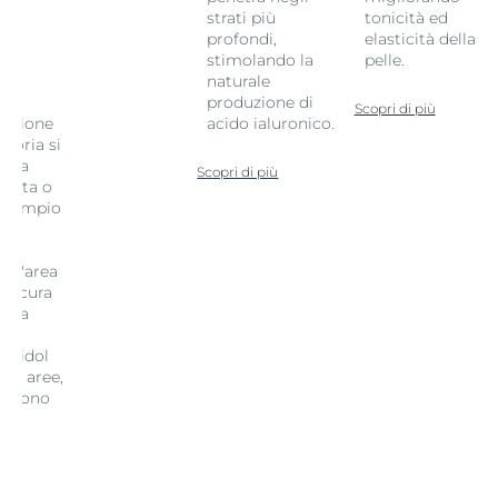
strati più
tonicità ed
profondi,
elasticità della
stimolando la
pelle.
-
naturale
e:
produzione di
Scopri di più
tazione
acido ialuronico.
toria si
o la
Scopri di più
mmata o
 esempio
o
. L'area
e scura
tata
a
iamidol
ste aree,
il tono