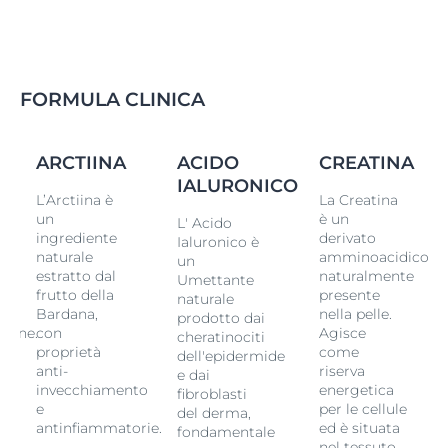
FORMULA CLINICA
L
ARCTIINA
ACIDO
CREATINA
IALURONICO
L’Arctiina è
La Creatina
un
è un
L' Acido
ingrediente
derivato
Ialuronico è
naturale
amminoacidico
un
estratto dal
naturalmente
Umettante
frutto della
presente
naturale
Bardana,
nella pelle.
prodotto dai
zione.
con
Agisce
cheratinociti
proprietà
come
dell'epidermide
anti-
riserva
e dai
invecchiamento
energetica
fibroblasti
e
per le cellule
del derma,
antinfiammatorie.
ed è situata
fondamentale
nel tessuto