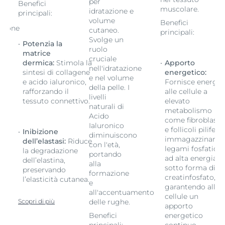
per
Benefici
muscolare.
idratazione e
principali:
volume
Benefici
azione
cutaneo.
principali:
Svolge un
Potenzia la
ruolo
matrice
cruciale
dermica:
Stimola la
Apporto
nell'idratazione
sintesi di collagene
energetico:
e nel volume
e acido ialuronico,
Fornisce energia
della pelle. I
rafforzando il
alle cellule a
livelli
tessuto connettivo.
elevato
naturali di
metabolismo
Acido
come fibroblasti
Ialuronico
e follicoli piliferi,
Inibizione
diminuiscono
immagazzinand
dell’elastasi:
Riduce
con l'età,
legami fosfatici
la degradazione
portando
ad alta energia
dell’elastina,
alla
sotto forma di
preservando
formazione
creatinfosfato,
l’elasticità cutanea.
e
garantendo allae
all'accentuamento
cellule un
Scopri di più
delle rughe.
lle
apporto
e:
Benefici
energetico