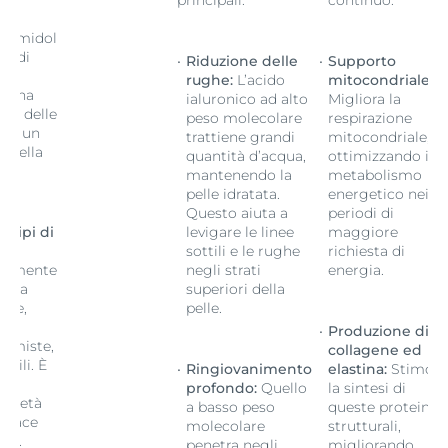
principali:
continuo.
 la
Thiamidol
si di
Riduzione delle
Supporto
rughe:
L’acido
mitocondriale:
o una
ialuronico ad alto
Migliora la
one delle
peso molecolare
respirazione
e e un
trattiene grandi
mitocondriale,
 della
quantità d’acqua,
ottimizzando il
mantenendo la
metabolismo
pelle idratata.
energetico nei
Questo aiuta a
periodi di
i tipi di
levigare le linee
maggiore
sottili e le rughe
richiesta di
camente
negli strati
energia.
tto a
superiori della
elle,
pelle.
lle
Produzione di
, miste,
collagene ed
ibili. È
Ringiovanimento
elastina:
Stimola
di
profondo:
Quello
la sintesi di
a o età
a basso peso
queste proteine
ficace
molecolare
strutturali,
ipi.
penetra negli
migliorando