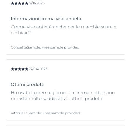
Per maggiori informazioni sulle diverse fasi
19/11/2023
dell'invecchiamento cutaneo e per aiutarti a trovare il
prodotto giusto per te,
leggi l'articolo sulla pelle nelle
Informazioni crema viso antietà
diverse età
.
Crema viso antietà anche per le macchie scure e
occhiaie?
Concetta
Sample
:
Free sample provided
27/04/2023
Ottimi prodotti
Ho usato la crema giorno e la crema notte, sono
rimasta molto soddisfatta... ottimi prodotti.
Vittoria D.
Sample
:
Free sample provided