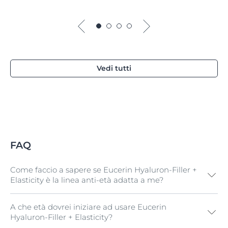
Vedi tutti
FAQ
Come faccio a sapere se Eucerin Hyaluron-Filler +
Elasticity è la linea anti-età adatta a me?
A che età dovrei iniziare ad usare Eucerin
La gamma
Eucerin Hyaluron-Filler + Elasticity
è stata
Hyaluron-Filler + Elasticity?
formulata appositamente per le pelli mature e per