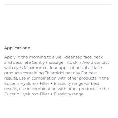
Eucerin Hyaluron-Filler + Elasticity Crema Giorno SPF
15 è una crema giorno anti-età che migliora
l'elasticità delle pelle, riduce le
macchie dell'età
e
riempie anche le rughe più profonde.
La formula unica offre molteplici benefici anti-
invecchiamento. Il nuovo
Complesso Collagene-
Elastina
Applicazione
, ossia una potente combinazione di Arctina e
Creatina
, stimola la produzione di collagene ed
Apply in the morning to a well-cleansed face, neck
elastina e migliora l'elasticità della pelle. Il
Thiamidol
,
and décolleté Gently massage into skin Avoid contact
ingrediente brevettato Eucerin, riduce l'intensità e
with eyes Maximum of four applications of all face
l'estensione delle
macchie dell'età
. L'innovativa
products containing Thiamidol per day For best
associazione di Acido Ialuronico ad alto e basso peso
results, use in combination with other products in the
molecolare di Eucerin riempie visibilmente le rughe
Eucerin Hyaluron-Filler + Elasticity rangeFor best
profonde.
Per una pelle visibilmente più giovane,
results, use in combination with other products in the
liscia e luminosa.
Eucerin Hyaluron-Filler + Elasticity range
La crema giorno contiene anche un SPF 15 e un filtro
UVA
per prevenire efficacemente il
fotoinvecchiamento
cutaneo indotto dai raggi UV e le
rughe profonde.