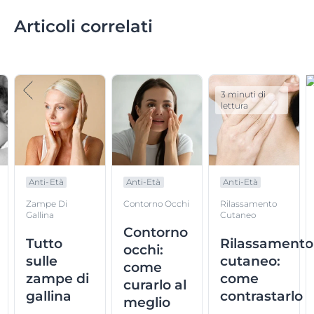
Articoli correlati
3 minuti di
lettura
Anti-Età
Anti-Età
Anti-Età
Zampe Di
Contorno Occhi
Rilassamento
Gallina
Cutaneo
Contorno
Tutto
Rilassamento
occhi:
sulle
cutaneo:
come
zampe di
come
curarlo al
gallina
contrastarlo
meglio