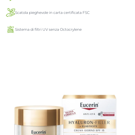
Scatola pieghevole in carta certificata FSC
Sistema di filtri UV senza Octocrylene