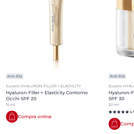
Anti-Età
Anti-Età
Eucerin HYALURON-FILLER + ELASTICITY
Eucerin HYAL
Hyaluron-Filler + Elasticity Contorno
Hyaluron-Fi
Occhi SPF 20
SPF 30
15 ml
50 ml
4.
Compra online
Compr