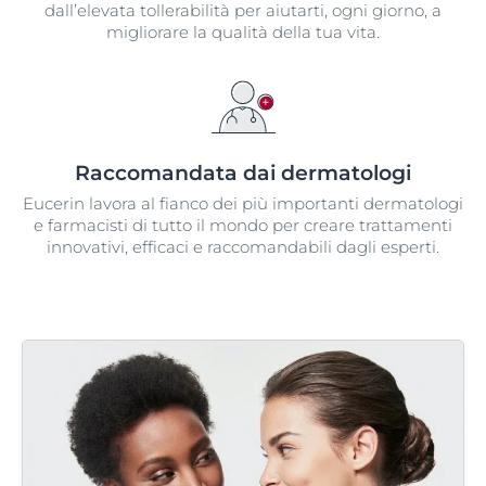
dall’elevata tollerabilità per aiutarti, ogni giorno, a
migliorare la qualità della tua vita.
Raccomandata dai dermatologi​
Eucerin lavora al fianco dei più importanti dermatologi
e farmacisti di tutto il mondo per creare trattamenti
innovativi, efficaci e raccomandabili dagli esperti.