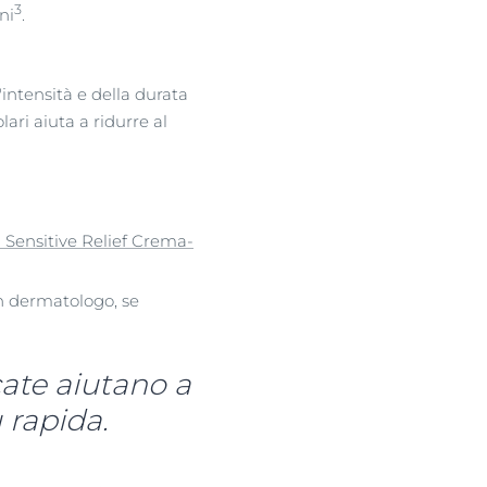
3
ni
.
'intensità e della durata
ari aiuta a ridurre al
 Sensitive Relief Crema-
n dermatologo, se
ate aiutano a
 rapida.