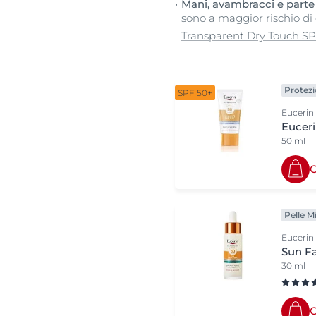
Mani, avambracci e parte 
sono a maggior rischio di 
Transparent Dry Touch SP
Protezi
SPF 50+
Eucerin
Euceri
50 ml
C
Pelle M
Eucerin
Sun Fa
30 ml
C