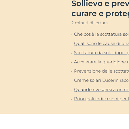
Sollievo e prev
Pelle Ipersensi
Problemi di cute e capelli
curare e prote
Pelle Irritata
Pelle sensibile
2 minuti di lettura
Problemi di cu
Protezione Solare
Pelle sensibile
Che cos'è la scottatura so
Sudorazione
Protezione so
Quali sono le cause di una
Sudorazione
Scottatura da sole dopo 
Accelerare la guarigione d
Prevenzione delle scottatur
Creme solari Eucerin rac
Quando rivolgersi a un med
Principali indicazioni per 