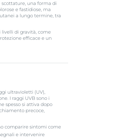
 scottature, una forma di
olorose e fastidiose, ma
utanei a lungo termine, tra
livelli di gravità, come
rotezione efficace e un
i ultravioletti (UV),
ne. I raggi UVB sono i
he spesso si attiva dopo
ecchiamento precoce,
sono comparire sintomi come
egnali e intervenire