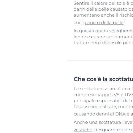
Sentire il calore del sole 
dann della pelle causato dai
aumentano anche il rischi
1
cui il
cancro della pelle
.
In questa guida spiegheremo 
lenire e curare rapidamente
trattamento doposole per tutt
Che cos'è la scottatu
La scottatura solare è una 
compresi i raggi UVA e UVB,
principali responsabili del
l'esposizione al sole, men
causando danni al DNA e au
Anche una scottatura lieve
vesciche
, desquamazione o