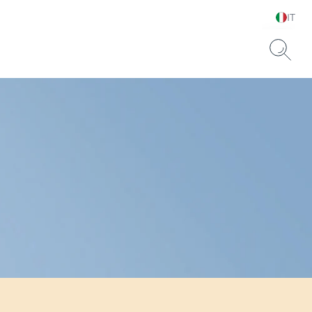
IT
Scegli la tua lingua e il
tuo paese