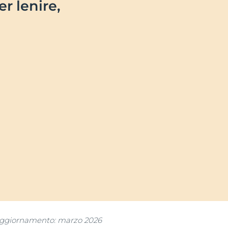
r lenire,
aggiornamento: marzo 2026
otti