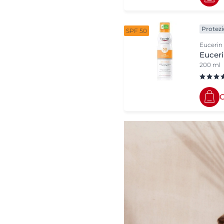
Protezi
SPF 50
Eucerin
Euceri
200 ml
C