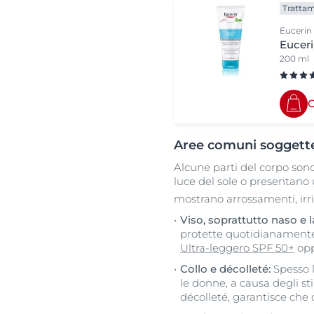
Trattam
Eucerin
Euceri
200 ml
C
Aree comuni soggette 
Alcune parti del corpo sono
luce del sole o presentano u
mostrano arrossamenti, irr
Viso, soprattutto naso e l
protette quotidianamente
Ultra-leggero SPF 50+
op
Collo e décolleté:
Spesso l
le donne, a causa degli sti
décolleté, garantisce che