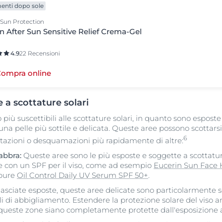
enti dopo sole
 Sun Protection
n After Sun Sensitive Relief Crema-Gel
4.9
22 Recensioni
ompra online
a scottature solari
 più suscettibili alle scottature solari, in quanto sono espos
na pelle più sottile e delicata. Queste aree possono scottarsi
6
itazioni o desquamazioni più rapidamente di altre:
abbra:
Queste aree sono le più esposte e soggette a scottatu
 con un SPF per il viso, come ad esempio
Eucerin Sun Face 
pure
Oil Control Daily UV Serum SPF 50+
.
asciate esposte, queste aree delicate sono particolarmente se
li di abbigliamento. Estendere la protezione solare del viso an
 queste zone siano completamente protette dall'esposizione a