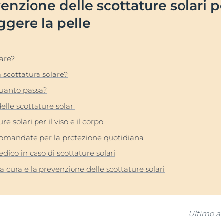
enzione delle scottature solari pe
bile
Prodotti
Iperpigmentazione
ggere la pelle
Pelle Ipersensibile
Eucerin Anti-Pigment trattamenti anti-macchie
Anti-Pigment Dual Serum per tutti i tipi di pelle
te e capelli
pH5
30 ml
Q10 Active
lare?
5.0
61 Recensioni
lare
Sun Protection
 scottatura solare?
Compra online
UreaRepair
quanto passa?
elle scottature solari
Pelle grassa a tendenza acneica
Pelle Grassa a tendenza acneica
e solari per il viso e il corpo
DermoPure Clinical
DERMOPURE CLINICAL Siero Tripla Azione
comandate per la protezione quotidiana
40 ml
ico in caso di scottature solari
5.0
78 Recensioni
la cura e la prevenzione delle scottature solari
Compra online
Ultimo 
Guarda tutti i prod