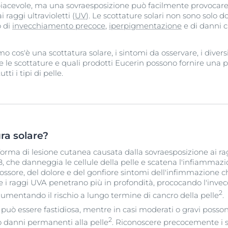
è piacevole, ma una sovraesposizione può facilmente provocare
 raggi ultravioletti (
UV
). Le scottature solari non sono solo d
o di
invecchiamento precoce
,
iperpigmentazione
e di danni c
cos'è una scottatura solare, i sintomi da osservare, i diversi 
 le scottature e quali prodotti Eucerin possono fornire una p
i i tipi di pelle.
ra solare?
forma di lesione cutanea causata dalla sovraesposizione ai ragg
 che danneggia le cellule della pelle e scatena l'infiammazio
 rossore, del dolore e del gonfiore sintomi dell'infimmazione c
tre i raggi UVA penetrano più in profondità, prococando l'inv
2
mentando il rischio a lungo termine di cancro della pelle
.
 può essere fastidiosa, mentre in casi moderati o gravi pos
2
 danni permanenti alla pelle
. Riconoscere precocemente i s