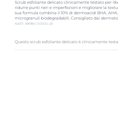
Scrub esfoliante delicato clinicamente testato per liber
ridurre punti neri e imperfezioni e migliorare la textu
sua formula combina il 10% di dermoacidi BHA, AHA
microgranuli biodegradabili. Consigliato dai dermato
NART: 88984-00000-28
Questo scrub esfoliante delicato è clinicamente test
RIDURRE IMPERFEZIONI E SEBO IN ECCESSO
LIBERARE I PORI OSTRUITI
RINNOVARE E LEVIGARE LA PELLE
La formula contiene Acidi Glicolico e Lattico (
AHA
), 
(
PHA
) e microparticelle naturali biodegradabili. Sen