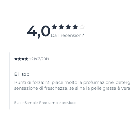
detergenti aggressivi può 
un
detergente delicato
spe
dermatologicamente comprov
importante anche non tocc
4,0
Da 1 recensioni*
21/03/2019
È il top
Punti di forza: Mi piace molto la profumazione, deterg
sensazione di freschezza, se si ha la pelle grassa è v
Elacin
Sample
:
Free sample provided