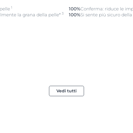
1
pelle
100%
Conferma: riduce le imp
3
ilmente la grana della pelle*
100%
Si sente più sicuro della
Vedi tutti