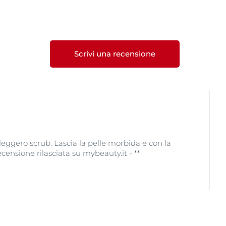
due volte al giorno con
stato clinicamente e
isidratare la pelle. E'
Scrivi una recensione
leggero scrub. Lascia la pelle morbida e con la
censione rilasciata su mybeauty.it - **