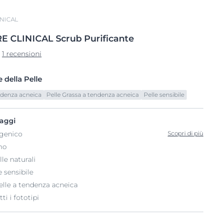
NICAL
RE
CLINICAL
Scrub Purificante
1 recensioni
 della Pelle
endenza acneica
Pelle Grassa a tendenza acneica
Pelle sensibile
taggi
genico
Scopri di più
mo
le naturali
e sensibile
elle a tendenza acneica
ti i fototipi