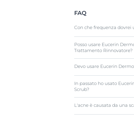
FAQ
Con che frequenza dovrei 
Posso usare Eucerin Dermo
Raccomandiamo di usare lo 
Trattamento Rinnovatore?
delicata formula il prodott
Devo usare Eucerin DermoP
Sì. Puoi usare lo scrub una
Rinnovatore
.
In passato ho usato Euceri
No. Usa Eucerin DermoPurif
Scrub?
qualsiasi traccia di make-
e stai attenta a non far pen
L'acne è causata da una sc
Abbiamo modificato la fragr
stessi.
No. Ci sono moltissimi miti
impura non è un segno di sc