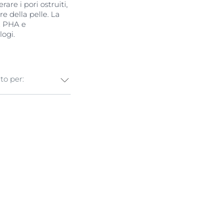
are i pori ostruiti,
re della pelle. La
, PHA e
logi.
ato per:
Gluconolattone
za profumo.