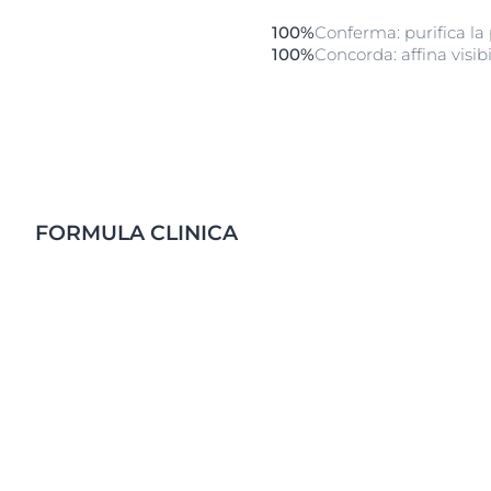
100%
Conferma: purifica la 
100%
Concorda: affina visib
FORMULA CLINICA