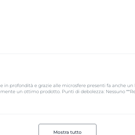
irritarla ulteriormente. Raccomandiamo di detergere la pelle 
cificamente formulato per la pelle grassa ed impura e che è 
ato che rimuove il sebo in eccesso e le cellule morte senza d
are i
brufoli
e tenere le mani lontane dal viso.
e in profondità e grazie alle microsfere presenti fa anche un 
eramente un ottimo prodotto. Punti di debolezza: Nessuno **Re
Mostra tutto