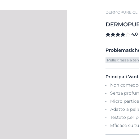
DERMOPURE CLI
DERMOPU
4,0
Problematiche
Pelle grassa a t
Principali Van
Non comedo
Senza profu
Micro particel
Adatto a pell
Testato per p
Efficace su tut