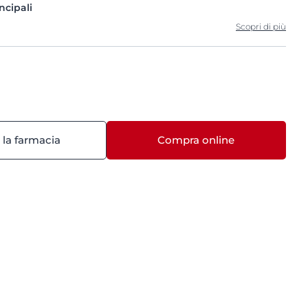
ncipali
Scopri di più
 la farmacia
Compra online