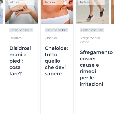
lettura
lettura
lettura
Pelle Sensibile
Pelle Sensibile
Pelle Sensibile
Disidrosi
Cheloidi
Sfregamento
Cosce
Disidrosi
Cheloide:
Sfregamento
mani e
tutto
cosce:
piedi:
quello
cause e
cosa
che devi
rimedi
fare?
sapere
per le
irritazioni