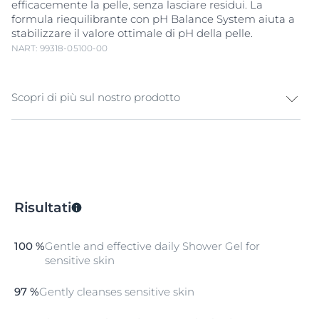
efficacemente la pelle, senza lasciare residui. La
formula riequilibrante con pH Balance System aiuta a
stabilizzare il valore ottimale di pH della pelle.
NART: 99318-05100-00
Scopri di più sul nostro prodotto
Proteggi e dona comfort alla tua pelle sensibile con
Eucerin pH5 Gel & Olio Doccia Delicato, per una nuova
sensazione di benessere sulla pelle. La pelle sensibile
ha bisogno di un detergente delicato per resistere agli
stress quotidiani. pH5 Gel & Olio Doccia Delicato grazie
Risultati
all'azione rigenerante del
Dexpantenolo
e a quella
nutriente degli Oli Naturali deterge delicatamente ed
efficacemente la pelle, senza lasciare residui. La
100 %
Gentle and effective daily Shower Gel for
formula riequilibrante con pH Balance System aiuta a
sensitive skin
stabilizzare il valore ottimale di pH della pelle,
responsabile della protezione della naturale barriera
97 %
Gently cleanses sensitive skin
cutanea.