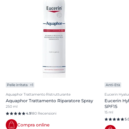
Pelle irritata
+1
Anti-Età
Aquaphor Trattamento Ristrutturante
Eucerin Hyalur
Aquaphor Trattamento Riparatore Spray
Eucerin Hy
SPF15
250 ml
15 ml
4.9
180 Recensioni
5.
Compra online