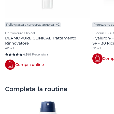
Pelle grassa a tendenza acneica
+2
Protezione so
DermoPure Clinical
Eucerin HYAL
DERMOPURE CLINICAL Trattamento
Hyaluron-Fi
Rinnovatore
SPF 30 Ric
40 ml
50 ml
4.8
92 Recensioni
Compr
Compra online
Completa la routine