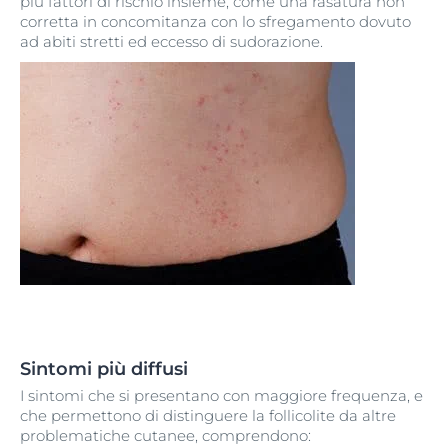
più fattori di rischio insieme, come una rasatura non
corretta in concomitanza con lo sfregamento dovuto
ad abiti stretti ed eccesso di sudorazione.
Sintomi più diffusi
I sintomi che si presentano con maggiore frequenza, e
che permettono di distinguere la follicolite da altre
problematiche cutanee, comprendono: