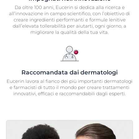
Da oltre 100 anni, Eucerin si dedica alla ricerca e
all’innovazione in campo scientifico, con l’obiettivo di
creare ingredienti performanti e formule lenitive
dall’elevata tollerabilità per aiutarti, ogni giorno, a
migliorare la qualità della tua vita.
Raccomandata dai dermatologi​
Eucerin lavora al fianco dei più importanti dermatologi
e farmacisti di tutto il mondo per creare trattamenti
innovativi, efficaci e raccomandabili dagli esperti.