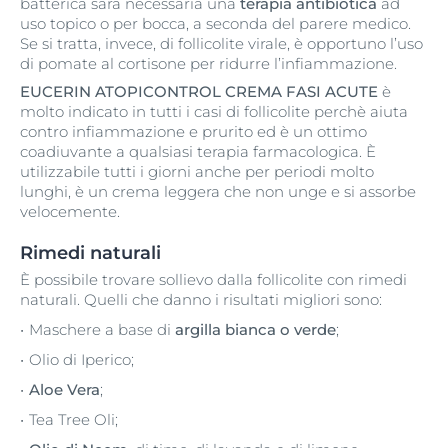
batterica sarà necessaria una
terapia antibiotica
ad
uso topico o per bocca, a seconda del parere medico.
Se si tratta, invece, di follicolite virale, è opportuno l’uso
di pomate al cortisone per ridurre l’infiammazione.
EUCERIN ATOPICONTROL CREMA FASI ACUTE
è
molto indicato in tutti i casi di follicolite perchè aiuta
contro infiammazione e prurito ed è un ottimo
coadiuvante a qualsiasi terapia farmacologica. È
utilizzabile tutti i giorni anche per periodi molto
lunghi, è un crema leggera che non unge e si assorbe
velocemente.
Rimedi naturali
È possibile trovare sollievo dalla follicolite con rimedi
naturali. Quelli che danno i risultati migliori sono:
Maschere a base di
argilla bianca o verde
;
Olio di Iperico;
Aloe Vera
;
Tea Tree Oli;