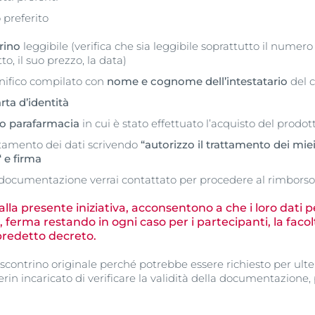
 preferito
rino
leggibile (verifica che sia leggibile soprattutto il numero 
o, il suo prezzo, la data)
onifico compilato con
nome e cognome dell’intestatario
del 
rta d’identità
 o parafarmacia
in cui è stato effettuato l’acquisto del prodot
ttamento dei dati scrivendo
“autorizzo il trattamento dei miei 
 e firma
documentazione verrai contattato per procedere al rimborso
lla presente iniziativa, acconsentono a che i loro dati pe
, ferma restando in ogni caso per i partecipanti, la facolt
el predetto decreto.
scontrino originale perché potrebbe essere richiesto per ulter
rin incaricato di verificare la validità della documentazione