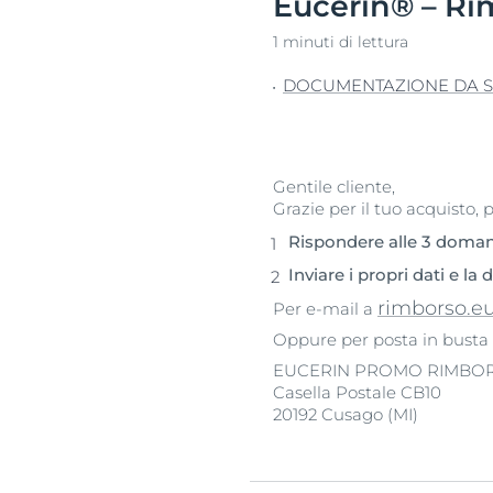
Eucerin® – Ri
Pelle Ipersensi
Problemi di cute e capelli
1 minuti di lettura
Pelle Irritata
Pelle sensibile
DOCUMENTAZIONE DA S
Problemi di cu
Protezione Solare
Pelle sensibile
Sudorazione
Protezione so
Gentile cliente,
Sudorazione
Grazie per il tuo acquisto, 
Rispondere alle 3 doman
Inviare i propri dati e 
rimborso.e
Per e-mail a
Oppure per posta in busta 
EUCERIN PROMO RIMBO
Casella Postale CB10
20192 Cusago (MI)