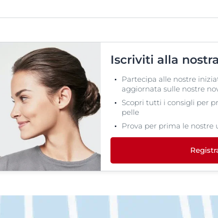
Iscriviti alla nost
Partecipa alle nostre inizia
aggiornata sulle nostre nov
Scopri tutti i consigli per 
pelle
Prova per prima le nostre 
Registr