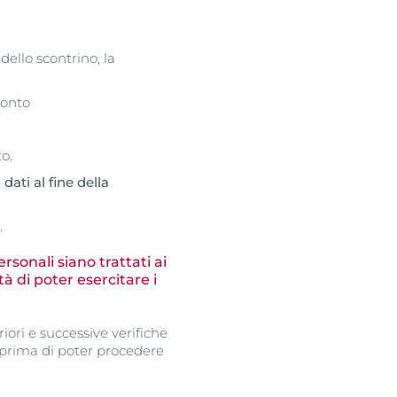
dello scontrino, la
conto
to.
dati al fine della
.
rsonali siano trattati ai
à di poter esercitare i
iori e successive verifiche
, prima di poter procedere