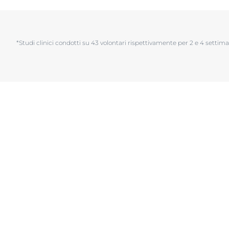
Pelle Ipersensi
Problemi di cute e capelli
Pelle Irritata
Pelle sensibile
Problemi di cu
Protezione Solare
Pelle sensibile
Sudorazione
Protezione so
Sudorazione