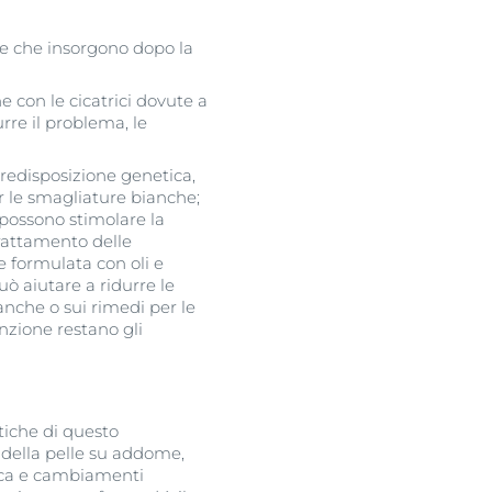
lle che insorgono dopo la
e con le cicatrici dovute a
rre il problema, le
predisposizione genetica,
r le smagliature bianche;
 possono stimolare la
 trattamento delle
 formulata con oli e
ò aiutare a ridurre le
nche o sui rimedi per le
nzione restano gli
tiche di questo
 della pelle su addome,
ica e cambiamenti