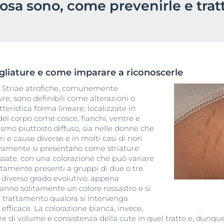
osa sono, come prevenirle e trat
bile
Prodotti
Iperpigmentazione
Pelle Ipersensibile
Eucerin Anti-Pigment trattamenti anti-macchie
Anti-Pigment Dual Serum per tutti i tipi di pelle
te e capelli
pH5
30 ml
Q10 Active
5.0
61 Recensioni
gliature e come imparare a riconoscerle
lare
Sun Protection
Compra online
 o Striae atrofiche, comunemente
UreaRepair
e, sono definibili come alterazioni o
tteristica forma lineare, localizzate in
Pelle grassa a tendenza acneica
Pelle Grassa a tendenza acneica
 del corpo come cosce, fianchi, ventre e
DermoPure Clinical
tismo piuttosto diffuso, sia nelle donne che
DERMOPURE CLINICAL Siero Tripla Azione
ri e cause diverse e in molti casi di non
ivamente si presentano come striature
40 ml
ssate, con una colorazione che può variare
5.0
78 Recensioni
litamente presenti a gruppi di due o tre.
n diverso grado evolutivo: appena
Compra online
nno solitamente un colore rossastro e si
trattamento qualora si intervenga
ficace. La colorazione bianca, invece,
Guarda tutti i prod
e di volume e consistenza della cute in quel tratto e, dunqu