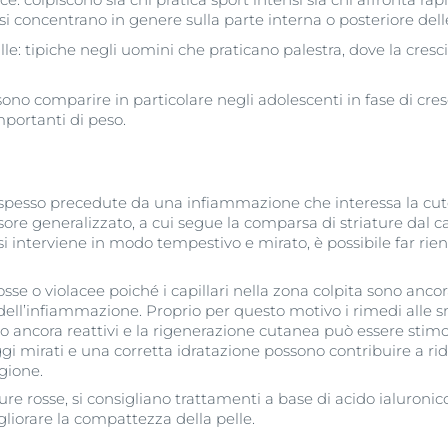
i concentrano in genere sulla parte interna o posteriore dell
le: tipiche negli uomini che praticano palestra, dove la cresc
no comparire in particolare negli adolescenti in fase di cres
mportanti di peso.
 spesso precedute da una infiammazione che interessa la c
ssore generalizzato, a cui segue la comparsa di striature dal ca
 si interviene in modo tempestivo e mirato, è possibile far rie
se o violacee poiché i capillari nella zona colpita sono ancora
a dell’infiammazione. Proprio per questo motivo i rimedi alle 
sono ancora reattivi e la rigenerazione cutanea può essere stim
aggi mirati e una corretta idratazione possono contribuire a ri
gione.
ure rosse, si consigliano trattamenti a base di acido ialuronico
gliorare la compattezza della pelle.