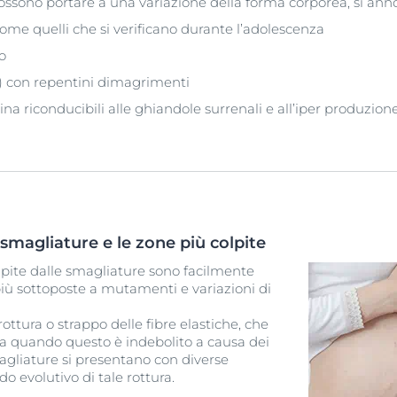
e possono portare a una variazione della forma corporea, si an
e quelli che si verificano durante l’adolescenza
o
à) con repentini dimagrimenti
na riconducibili alle ghiandole surrenali e all’iper produzione
i smagliature e le zone più colpite
ite dalle smagliature sono facilmente
più sottoposte a mutamenti e variazioni di
rottura o strappo delle fibre elastiche, che
erma quando questo è indebolito a causa dei
smagliature si presentano con diverse
o evolutivo di tale rottura.