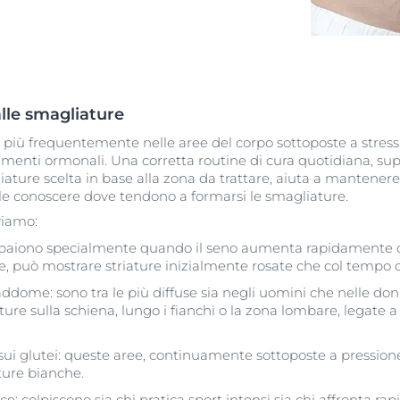
alle smagliature
più frequentemente nelle aree del corpo sottoposte a stres
menti ormonali. Una corretta routine di cura quotidiana, supp
ature scelta in base alla zona da trattare, aiuta a mantenere 
ile conoscere dove tendono a formarsi le smagliature.
viamo:
paiono specialmente quando il seno aumenta rapidamente di
ne, può mostrare striature inizialmente rosate che col tempo
ddome: sono tra le più diffuse sia negli uomini che nelle don
re sulla schiena, lungo i fianchi o la zona lombare, legate a
sui glutei: queste aree, continuamente sottoposte a pressione
ure bianche.
 colpiscono sia chi pratica sport intensi sia chi affronta rapi