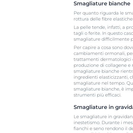
Smagliature bianche
Per quanto riguarda le smag
rottura delle fibre elastiche
La pelle tende, infatti, a 
tagli o ferite. In questo c
smagliature difficilmente 
Per capire a cosa sono dovu
cambiamenti ormonali, perd
trattamenti dermatologici c
produzione di collagene e mi
smagliature bianche rientr
ingredienti elasticizzanti,
smagliature nel tempo. Qua
smagliature bianche, è imp
strumenti più efficaci.
Smagliature in gravi
Le smagliature in gravidan
inestetismo. Durante i mesi
fianchi e seno rendono il