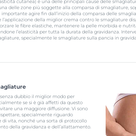
sticità cutanea) è una delle principali cause delle smagliature
una delle zone più soggette alla comparsa di smagliature, so
 importante agire fin dall’inizio della comparsa delle smagli
 l’applicazione della miglior crema contro le smagliature disp
nforzare le fibre elastiche, mantenere la pelle morbida e nutri
ndone l’elasticità per tutta la durata della gravidanza. Inte
gliature, specialmente le smagliature sulla pancia in gravidan
agliature
 senza dubbio il miglior modo per
cialmente se si è già affetti da questo
evitare una maggiore diffusione. Vi sono
rispettare, specialmente riguardo
le di vita, nonché una sorta di protocollo
nto della gravidanza e dell’allattamento.