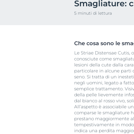
Smagliature: c
Pelle Ipersensi
Problemi di cute e capelli
5 minuti di lettura
Pelle Irritata
Pelle sensibile
Problemi di cu
Protezione Solare
Pelle sensibile
Sudorazione
Che cosa sono le sma
Protezione so
Le Striae Distensae Cutis,
Sudorazione
conosciute come smagliatur
lesioni della cute dalla cara
particolare in alcune parti
seno. Si tratta di un ineste
negli uomini, legato a fatto
semplice trattamento. Vis
della pelle lievemente info
dal bianco al rosso vivo, so
All’aspetto è associabile u
comparse le smagliature ha
prestano maggiormente al 
tempestivamente in modo ef
indica una perdita maggior