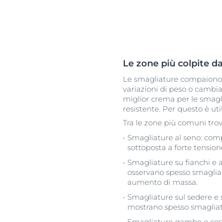
Le zone più colpite d
Le smagliature compaiono 
variazioni di peso o cambia
miglior crema per le smagli
resistente. Per questo è ut
Tra le zone più comuni tro
Smagliature al seno: com
sottoposta a forte tensio
Smagliature su fianchi e a
osservano spesso smagliatu
aumento di massa.
Smagliature sul sedere e 
mostrano spesso smagliat
Smagliature gambe e cosce: