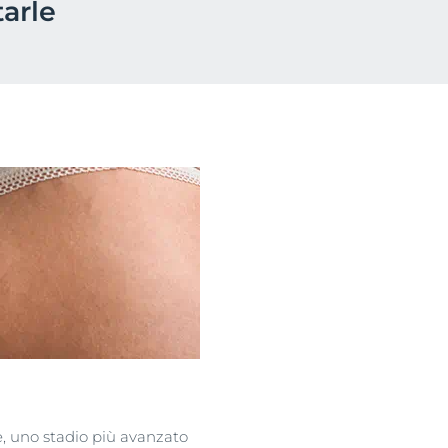
tarle
otti
e, uno stadio più avanzato