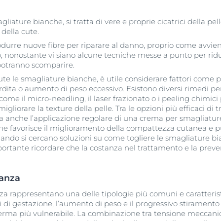
liature bianche, si tratta di vere e proprie cicatrici della pe
 della cute.
produrre nuove fibre per riparare al danno, proprio come avvien
aso, nonostante vi siano alcune tecniche messe a punto per ridu
potranno scomparire.
te le smagliature bianche, è utile considerare fattori come 
ita o aumento di peso eccessivo. Esistono diversi rimedi pe
ome il micro-needling, il laser frazionato o i peeling chimici
gliorare la texture della pelle. Tra le opzioni più efficaci di
a anche l’applicazione regolare di una crema per smagliature
 che favorisce il miglioramento della compattezza cutanea e pu
ndo si cercano soluzioni su come togliere le smagliature bia
ortante ricordare che la costanza nel trattamento e la preve
danza
za rappresentano una delle tipologie più comuni e caratteris
 di gestazione, l’aumento di peso e il progressivo stiramento
 derma più vulnerabile. La combinazione tra tensione meccan