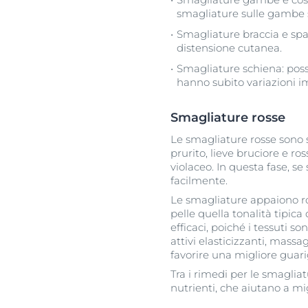
smagliature sulle gambe s
Smagliature braccia e spal
distensione cutanea.
Smagliature schiena: posso
hanno subito variazioni i
Smagliature rosse
Le smagliature rosse sono
prurito, lieve bruciore e ro
violaceo. In questa fase, se
facilmente.
Le smagliature appaiono ros
pelle quella tonalità tipic
efficaci, poiché i tessuti 
attivi elasticizzanti, mass
favorire una migliore guari
Tra i rimedi per le smagliat
nutrienti, che aiutano a mi