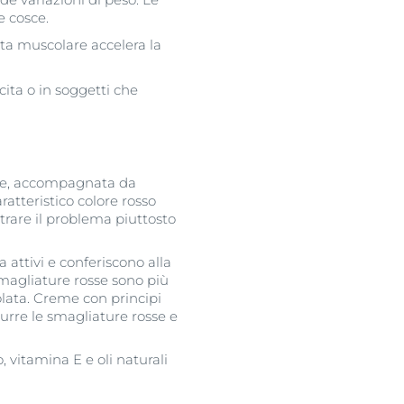
e cosce.
ita muscolare accelera la
cita o in soggetti che
ute, accompagnata da
ratteristico colore rosso
ntrare il problema piuttosto
 attivi e conferiscono alla
smagliature rosse sono più
olata. Creme con principi
durre le smagliature rosse e
, vitamina E e oli naturali