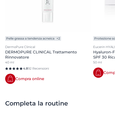
Pelle grassa a tendenza acneica
+2
Protezione so
DermoPure Clinical
Eucerin HYAL
DERMOPURE CLINICAL Trattamento
Hyaluron-Fi
Rinnovatore
SPF 30 Ric
40 ml
50 ml
4.8
92 Recensioni
Compr
Compra online
Completa la routine