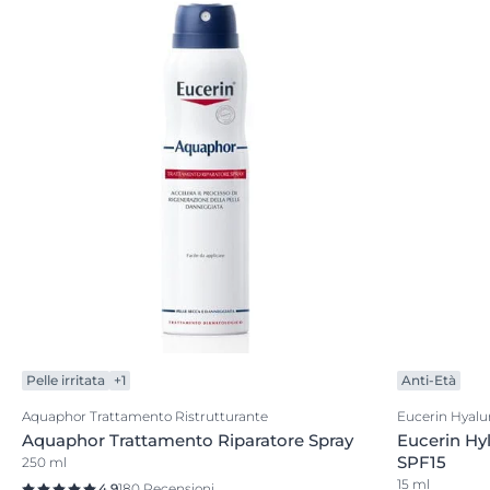
Pelle irritata
+1
Anti-Età
Aquaphor Trattamento Ristrutturante
Eucerin Hyalur
Aquaphor Trattamento Riparatore Spray
Eucerin Hy
SPF15
250 ml
15 ml
4.9
180 Recensioni